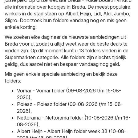
juiste plek! Op onze website
Breda - Folderbode.nl
vindt u
alle informatie over koopjes in Breda. De meest populaire
winkels in de stad staan op
Albert Heijn
,
Lidl
,
Aldi
,
Jumbo
,
Sligro
. Doorzoek hun folders vandaag nog en mis geen
enkele korting.
We zoeken elke dag naar de nieuwste aanbiedingen uit
Breda voor u, zodat u altijd weet waar de beste deals te
vinden zijn. Op dit moment kunt u 13 folders vinden in de
Supermarkten categorie. Alle folders zijn slechts tijdelijk
geldig, dus aarzel niet en bespaar vandaag nog geld.
Mis geen enkele speciale aanbieding en bekijk deze
folders:
Vomar - Vomar folder (09-08-2026 t/m 15-08-
2026)
,
Poiesz - Poiesz folder (09-08-2026 t/m 15-08-
2026)
,
Nettorama - Nettorama folder (10-08-2026 t/m 16-
08-2026)
,
Albert Heijn - Albert Heijn folder week 33 (10-08-