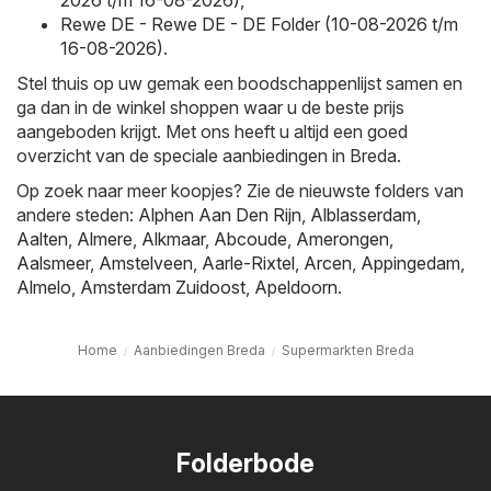
2026 t/m 16-08-2026)
,
Rewe DE - Rewe DE - DE Folder (10-08-2026 t/m
16-08-2026)
.
Stel thuis op uw gemak een boodschappenlijst samen en
ga dan in de winkel shoppen waar u de beste prijs
aangeboden krijgt. Met ons heeft u altijd een goed
overzicht van de speciale aanbiedingen in Breda.
Op zoek naar meer koopjes? Zie de nieuwste folders van
andere steden:
Alphen Aan Den Rijn
,
Alblasserdam
,
Aalten
,
Almere
,
Alkmaar
,
Abcoude
,
Amerongen
,
Aalsmeer
,
Amstelveen
,
Aarle-Rixtel
,
Arcen
,
Appingedam
,
Almelo
,
Amsterdam Zuidoost
,
Apeldoorn
.
Home
Aanbiedingen Breda
Supermarkten Breda
Folderbode