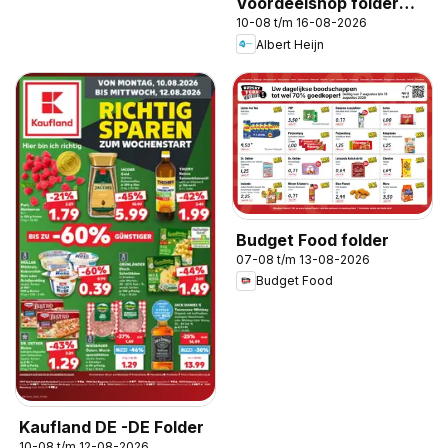
Voordeelshop folder
10-08 t/m 16-08-2026
week 33
Albert Heijn
Budget Food folder
07-08 t/m 13-08-2026
Budget Food
Kaufland DE -DE Folder
10-08 t/m 12-08-2026