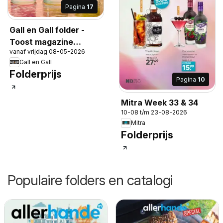
Pagina
17
Gall en Gall folder -
Toost magazine
vanaf vrijdag 08-05-2026
voorjaar 2026
Gall en Gall
Folderprijs
Pagina
10
Mitra Week 33 & 34
10-08 t/m 23-08-2026
Mitra
Folderprijs
Populaire folders en catalogi