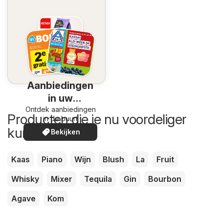
Aanbiedingen
in uw
Ontdek aanbiedingen
omgeving
Producten die je nu voordeliger
in de buurt
kunt kopen
Bekijken
Kaas
Piano
Wijn
Blush
La
Fruit
Whisky
Mixer
Tequila
Gin
Bourbon
Agave
Kom