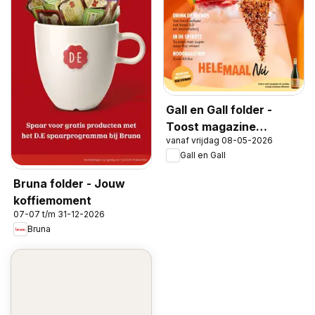
Gall en Gall folder -
Toost magazine
vanaf vrijdag 08-05-2026
voorjaar 2026
Gall en Gall
Bruna folder - Jouw
koffiemoment
07-07 t/m 31-12-2026
Bruna