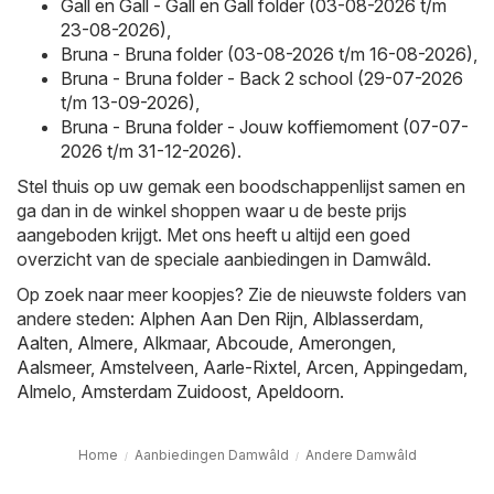
Gall en Gall - Gall en Gall folder (03-08-2026 t/m
23-08-2026)
,
Bruna - Bruna folder (03-08-2026 t/m 16-08-2026)
,
Bruna - Bruna folder - Back 2 school (29-07-2026
t/m 13-09-2026)
,
Bruna - Bruna folder - Jouw koffiemoment (07-07-
2026 t/m 31-12-2026)
.
Stel thuis op uw gemak een boodschappenlijst samen en
ga dan in de winkel shoppen waar u de beste prijs
aangeboden krijgt. Met ons heeft u altijd een goed
overzicht van de speciale aanbiedingen in Damwâld.
Op zoek naar meer koopjes? Zie de nieuwste folders van
andere steden:
Alphen Aan Den Rijn
,
Alblasserdam
,
Aalten
,
Almere
,
Alkmaar
,
Abcoude
,
Amerongen
,
Aalsmeer
,
Amstelveen
,
Aarle-Rixtel
,
Arcen
,
Appingedam
,
Almelo
,
Amsterdam Zuidoost
,
Apeldoorn
.
Home
Aanbiedingen Damwâld
Andere Damwâld