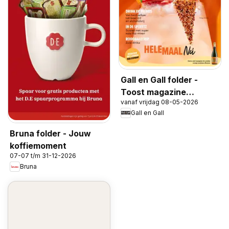
Gall en Gall folder -
Toost magazine
vanaf vrijdag 08-05-2026
voorjaar 2026
Gall en Gall
Bruna folder - Jouw
koffiemoment
07-07 t/m 31-12-2026
Bruna