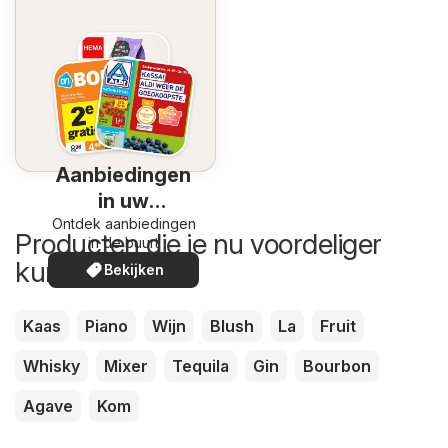
Aanbiedingen
in uw
Ontdek aanbiedingen
omgeving
Producten die je nu voordeliger
in de buurt
kunt kopen
Bekijken
Kaas
Piano
Wijn
Blush
La
Fruit
Whisky
Mixer
Tequila
Gin
Bourbon
Agave
Kom