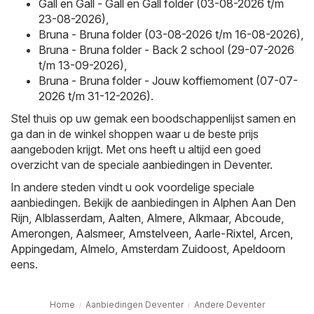
Gall en Gall - Gall en Gall folder (03-08-2026 t/m
23-08-2026)
,
Bruna - Bruna folder (03-08-2026 t/m 16-08-2026)
,
Bruna - Bruna folder - Back 2 school (29-07-2026
t/m 13-09-2026)
,
Bruna - Bruna folder - Jouw koffiemoment (07-07-
2026 t/m 31-12-2026)
.
Stel thuis op uw gemak een boodschappenlijst samen en
ga dan in de winkel shoppen waar u de beste prijs
aangeboden krijgt. Met ons heeft u altijd een goed
overzicht van de speciale aanbiedingen in Deventer.
In andere steden vindt u ook voordelige speciale
aanbiedingen. Bekijk de aanbiedingen in
Alphen Aan Den
Rijn
,
Alblasserdam
,
Aalten
,
Almere
,
Alkmaar
,
Abcoude
,
Amerongen
,
Aalsmeer
,
Amstelveen
,
Aarle-Rixtel
,
Arcen
,
Appingedam
,
Almelo
,
Amsterdam Zuidoost
,
Apeldoorn
eens.
Home
Aanbiedingen Deventer
Andere Deventer