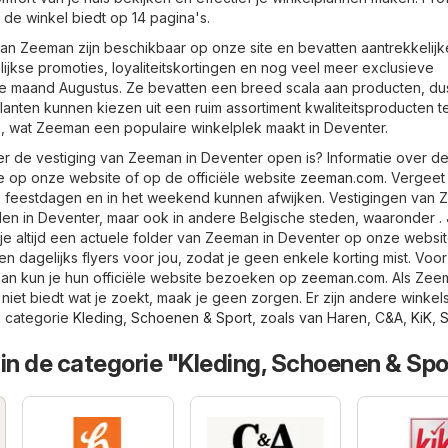
 de winkel biedt op 14 pagina's.
an Zeeman zijn beschikbaar op onze site en bevatten aantrekkelijk
ijkse promoties, loyaliteitskortingen en nog veel meer exclusieve
 maand Augustus. Ze bevatten een breed scala aan producten, dus
Klanten kunnen kiezen uit een ruim assortiment kwaliteitsproducten 
en, wat Zeeman een populaire winkelplek maakt in Deventer.
er de vestiging van Zeeman in Deventer open is? Informatie over d
je op onze website of op de officiële website
zeeman.com
. Vergeet 
p feestdagen en in het weekend kunnen afwijken. Vestigingen van
inden in Deventer, maar ook in andere Belgische steden, waaronder .
je altijd een actuele folder van Zeeman in Deventer op onze websit
n dagelijks flyers voor jou, zodat je geen enkele korting mist. Voo
an kun je hun officiële website bezoeken op
zeeman.com
. Als Zee
iet biedt wat je zoekt, maak je geen zorgen. Er zijn andere winkels
e categorie
Kleding, Schoenen & Sport
, zoals
van Haren
,
C&A
,
KiK
,
S
in de categorie "Kleding, Schoenen & Spo