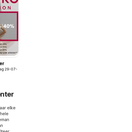
er
ag 29-07-2026
enter
aar elke
 hele
eeman
an
iteer