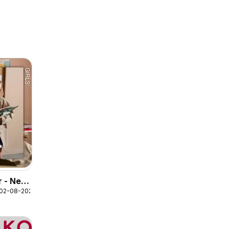
r - New
 02-08-2026