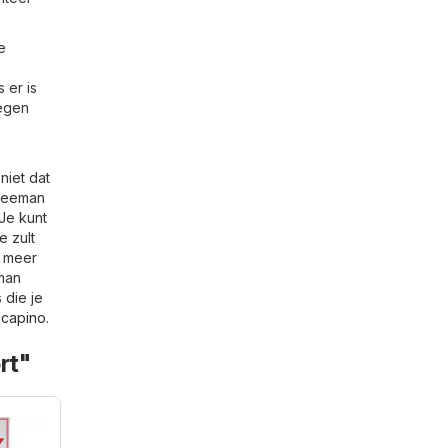
e
 er is
tegen
e
niet dat
 Zeeman
 Je kunt
e zult
r meer
man
 die je
capino
.
rt"