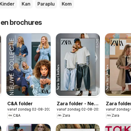
Kinder
Kan
Paraplu
Kom
 en brochures
C&A folder
Zara folder - New
Zara folde
2026
vanaf zondag 02-08-2026
vanaf zondag 02-08-2026
vanaf zondag
in Boys
in Girls
C&A
Zara
Zara