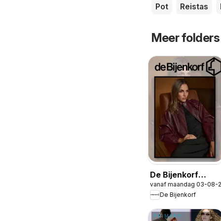
Pot
Reistas
Meer folders
De Bijenkorf
vanaf maandag 03-08-
folder
De Bijenkorf