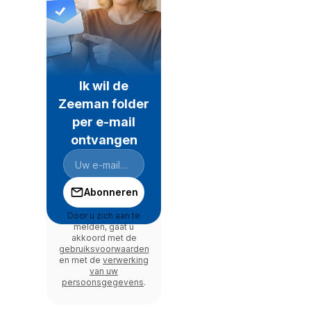
Ik wil de
Zeeman folder
per e-mail
ontvangen
Abonneren
Door u zich aan te
melden, gaat u
akkoord met de
gebruiksvoorwaarden
en met de
verwerking
van uw
persoonsgegevens
.