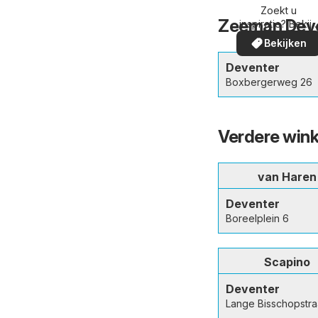
omgeving
Zoekt u
Zeeman Deve
inspiratie? Bekijk
de aanbiedinge
Bekijken
in uw buurt!
Deventer
Boxbergerweg 26
Verdere wink
van Haren
Deventer
Boreelplein 6
Scapino
Deventer
Lange Bisschopstra