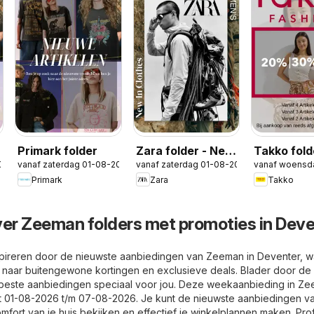
Primark folder
Zara folder - New
Takko fold
026
vanaf zaterdag 01-08-2026
vanaf zaterdag 01-08-2026
vanaf woensd
in Men
Primark
Zara
Takko
ver Zeeman folders met promoties in Dev
spireren door de nieuwste aanbiedingen van Zeeman in Deventer, w
 naar buitengewone kortingen en exclusieve deals. Blader door de
 beste aanbiedingen speciaal voor jou. Deze weekaanbieding in Z
ot 01-08-2026 t/m 07-08-2026. Je kunt de nieuwste aanbiedingen v
fort van je huis bekijken en effectief je winkelplannen maken. Prof