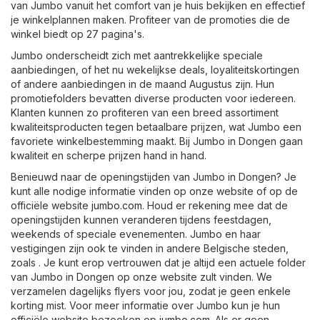
van Jumbo vanuit het comfort van je huis bekijken en effectief
je winkelplannen maken. Profiteer van de promoties die de
winkel biedt op 27 pagina's.
Jumbo onderscheidt zich met aantrekkelijke speciale
aanbiedingen, of het nu wekelijkse deals, loyaliteitskortingen
of andere aanbiedingen in de maand Augustus zijn. Hun
promotiefolders bevatten diverse producten voor iedereen.
Klanten kunnen zo profiteren van een breed assortiment
kwaliteitsproducten tegen betaalbare prijzen, wat Jumbo een
favoriete winkelbestemming maakt. Bij Jumbo in Dongen gaan
kwaliteit en scherpe prijzen hand in hand.
Benieuwd naar de openingstijden van Jumbo in Dongen? Je
kunt alle nodige informatie vinden op onze website of op de
officiële website
jumbo.com
. Houd er rekening mee dat de
openingstijden kunnen veranderen tijdens feestdagen,
weekends of speciale evenementen. Jumbo en haar
vestigingen zijn ook te vinden in andere Belgische steden,
zoals . Je kunt erop vertrouwen dat je altijd een actuele folder
van Jumbo in Dongen op onze website zult vinden. We
verzamelen dagelijks flyers voor jou, zodat je geen enkele
korting mist. Voor meer informatie over Jumbo kun je hun
officiële website bezoeken op
jumbo.com
. Als er geen