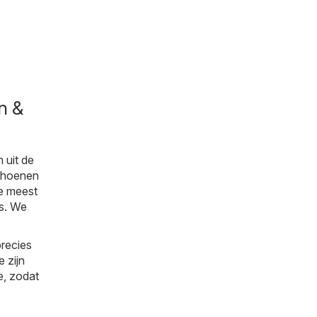
n &
 uit de
Schoenen
De meest
es. We
precies
 zijn
e, zodat