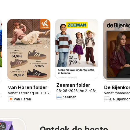
Zeeman folder
van Haren folder
De Bijenko
08-08-2026 t/m 21-08-2026
vanaf zaterdag 08-08-2026
vanaf maanda
folder
-2026
Zeeman
van Haren
De Bijenkor
Ontdek de beste