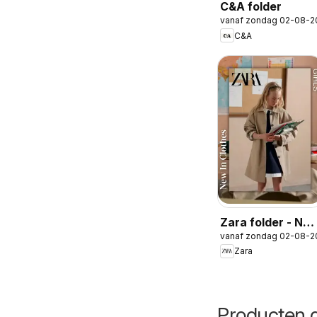
C&A folder
vanaf zondag 02-08-2
C&A
Zara folder - Ne
vanaf zondag 02-08-2
in Girls
Zara
Producten d