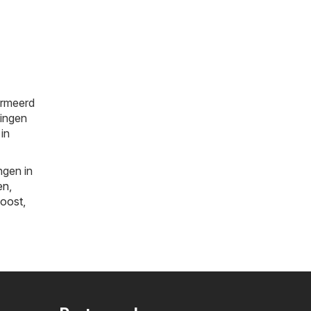
ormeerd
tingen
in
ngen in
en
,
oost
,