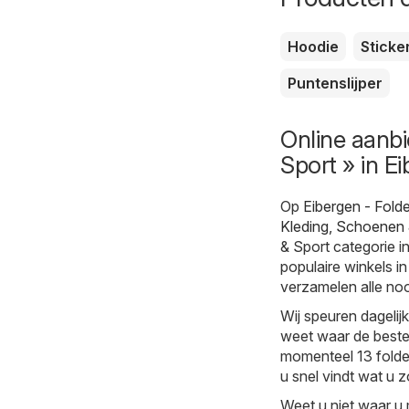
Hoodie
Sticke
Puntenslijper
Online aanbi
Sport » in E
Op
Eibergen - Fold
Kleding, Schoenen 
& Sport categorie i
populaire winkels i
verzamelen alle noo
Wij speuren dagelij
weet waar de beste 
momenteel 13 folder
u snel vindt wat u z
Weet u niet waar u 