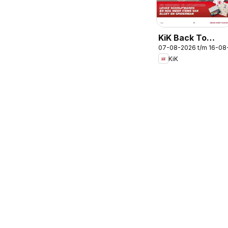
KiK Back To
07-08-2026 t/m 16-08
School
KiK