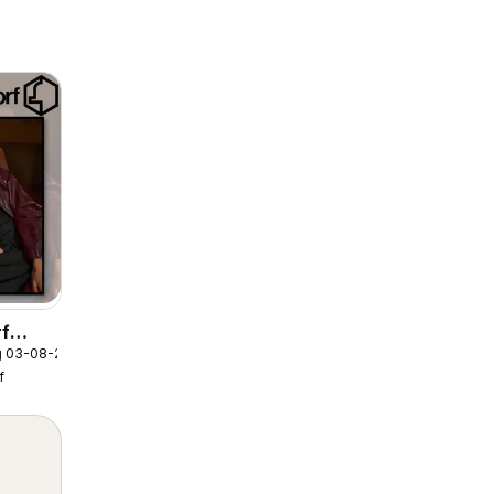
rf
g 03-08-2026
f