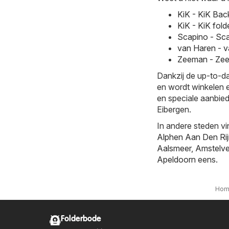
KiK - KiK Ba
KiK - KiK fol
Scapino - Sc
van Haren - v
Zeeman - Zee
Dankzij de up-to-da
en wordt winkelen e
en speciale aanbied
Eibergen.
In andere steden vi
Alphen Aan Den Ri
Aalsmeer
,
Amstelv
Apeldoorn
eens.
Hom
Folderbode