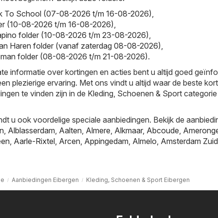
ck To School (07-08-2026 t/m 16-08-2026)
,
der (10-08-2026 t/m 16-08-2026)
,
apino folder (10-08-2026 t/m 23-08-2026)
,
an Haren folder (vanaf zaterdag 08-08-2026)
,
man folder (08-08-2026 t/m 21-08-2026)
.
te informatie over kortingen en acties bent u altijd goed geïnf
en plezierige ervaring. Met ons vindt u altijd waar de beste kor
ingen te vinden zijn in de Kleding, Schoenen & Sport categorie 
ndt u ook voordelige speciale aanbiedingen. Bekijk de aanbiedi
jn
,
Alblasserdam
,
Aalten
,
Almere
,
Alkmaar
,
Abcoude
,
Amerong
een
,
Aarle-Rixtel
,
Arcen
,
Appingedam
,
Almelo
,
Amsterdam Zuid
e
Aanbiedingen Eibergen
Kleding, Schoenen & Sport Eibergen