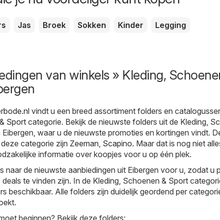
rs
Jas
Broek
Sokken
Kinder
Legging
edingen van winkels » Kleding, Schoene
ibergen
erbode.nl
vindt u een breed assortiment folders en catalogussen
& Sport
categorie. Bekijk de nieuwste folders uit de Kleding, 
n Eibergen, waar u de nieuwste promoties en kortingen vindt. 
n deze categorie zijn
Zeeman
,
Scapino
. Maar dat is nog niet all
dzakelijke informatie over koopjes voor u op één plek.
ks naar de nieuwste aanbiedingen uit Eibergen voor u, zodat u 
deals te vinden zijn. In de Kleding, Schoenen & Sport categorie
s beschikbaar. Alle folders zijn duidelijk geordend per categori
oekt.
moet beginnen? Bekijk deze folders: