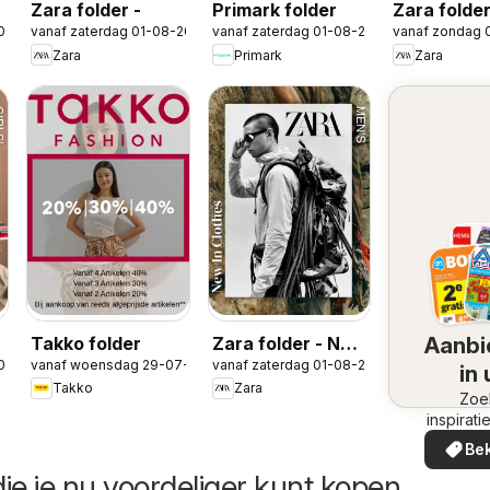
Zara folder -
Primark folder
Zara folde
026
vanaf zaterdag 01-08-2026
vanaf zaterdag 01-08-2026
vanaf zondag 
in Boys
Zara
Primark
Zara
w
Takko folder
Zara folder - New
Aanbi
026
vanaf woensdag 29-07-2026
vanaf zaterdag 01-08-2026
in Men
in
Takko
Zara
omge
Zoe
inspirati
de aanb
Bek
in uw 
ie je nu voordeliger kunt kopen