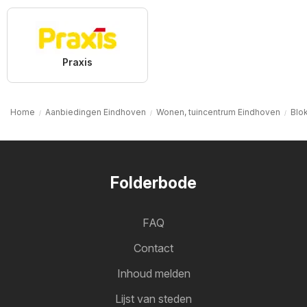
Praxis
Home
Aanbiedingen Eindhoven
Wonen, tuincentrum Eindhoven
Blo
Folderbode
FAQ
Contact
Inhoud melden
Lijst van steden