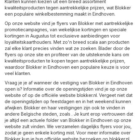
Klanten kunnen kiezen uit een breed assortiment
kwaliteitsproducten tegen aantrekkelijke prijzen, wat Blokker
een populaire winkelbestemming maakt in Eindhoven.
Op onze website vind je flyers van Blokker met aantrekkelijke
promotiecampagnes, van wekelijkse kortingen en speciale
kortingen in Augustus tot exclusieve aanbiedingen voor
loyaliteitskaarthouders. Met zo'n breed scala aan producten
zal elke klant precies vinden wat ze zoeken. Blader door de
flyers op onze site en profiteer van de uitstekende kans om
kwaliteitsproducten te kopen tegen aantrekkelijke prijzen,
waardoor Blokker in Eindhoven een populaire keuze is voor
veel klanten.
Vraag je je af wanneer de vestiging van Blokker in Eindhoven
open is? Informatie over de openingstijden vind je op onze
website of op de officiële website
blokker.nl
. Vergeet niet dat
de openingstijden op feestdagen en in het weekend kunnen
afwijken. Blokker en haar vestigingen zijn ook te vinden in
andere Belgische steden, zoals . Je kunt erop vertrouwen dat
je altijd een actuele folder van Blokker in Eindhoven op onze
website zult vinden. We verzamelen dagelijks flyers voor jou,
zodat je geen enkele korting mist. Voor meer informatie over
Blokker kun je hun officiële website bezoeken op
blokker.nl
.