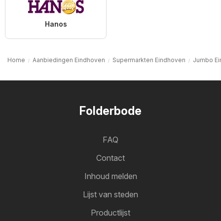
Hanos
Home
Aanbiedingen Eindhoven
Supermarkten Eindhoven
Jumbo Ei
Folderbode
FAQ
Contact
Inhoud melden
Lijst van steden
Productlijst