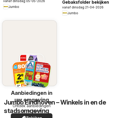
vanaf dinsdag 05-05-2026
Gebaksfolder bekijken
Jumbo
vanaf dinsdag 21-04-2026
Jumbo
Aanbiedingen in
uw omgeving
Jumbo Eindhoven – Winkels in en de
Ontdek aanbiedingen
stadsomgeving
in de buurt
Bekijken