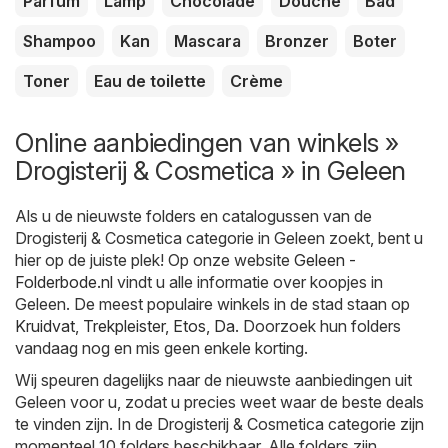
Parfum
Lamp
Chocolade
Douche
Bad
Shampoo
Kan
Mascara
Bronzer
Boter
Toner
Eau de toilette
Crème
Online aanbiedingen van winkels »
Drogisterij & Cosmetica » in Geleen
Als u de nieuwste folders en catalogussen van de
Drogisterij & Cosmetica categorie in Geleen zoekt, bent u
hier op de juiste plek! Op onze website
Geleen -
Folderbode.nl
vindt u alle informatie over koopjes in
Geleen. De meest populaire winkels in de stad staan op
Kruidvat
,
Trekpleister
,
Etos
,
Da
. Doorzoek hun folders
vandaag nog en mis geen enkele korting.
Wij speuren dagelijks naar de nieuwste aanbiedingen uit
Geleen voor u, zodat u precies weet waar de beste deals
te vinden zijn. In de Drogisterij & Cosmetica categorie zijn
momenteel 10 folders beschikbaar. Alle folders zijn