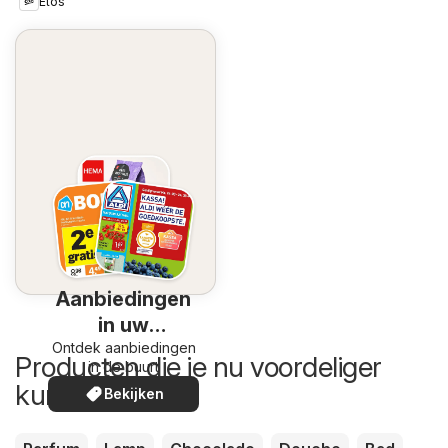
Etos
Aanbiedingen
in uw
Ontdek aanbiedingen
omgeving
Producten die je nu voordeliger
in de buurt
kunt kopen
Bekijken