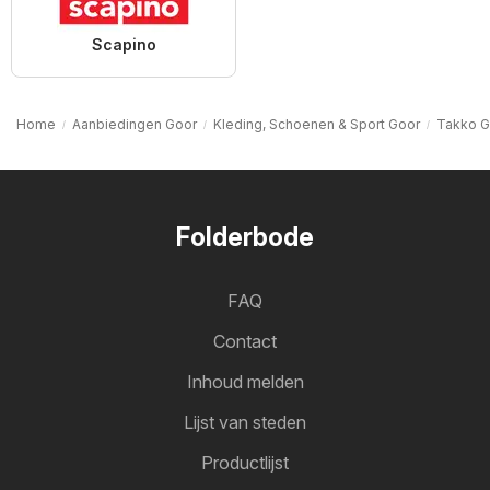
Scapino
Home
Aanbiedingen Goor
Kleding, Schoenen & Sport Goor
Takko G
Folderbode
FAQ
Contact
Inhoud melden
Lijst van steden
Productlijst