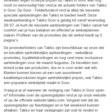
Winkelen tegen scherpe prijzen bij Takko in Goor was nog
nooit zo eenvoudig! Hier vind je de actuele folders van Takko
in Goor. Op
Goor - Folderbode.nl
vind je altijd de nieuwste
speciale aanbiedingen die Takko te bieden heeft. Deze
weekaanbieding in Takko Goor is geldig tot vanaf woensdag
29-07. Je kunt de nieuwste aanbiedingen van Takko vanuit het
comfort van je huis bekijken en effectief je winkelplannen
maken. Profiteer van de promoties die de winkel biedt op 5
pagina's.
De promotiefolders van Takko zijn beschikbaar op onze site
en bevatten aantrekkelijke aanbiedingen - wekelijkse
promoties, loyaliteitskortingen en nog veel meer exclusieve
aanbiedingen voor de maand Augustus. Ze bevatten een
breed scala aan producten, dus er is voor ieder wat wils.
Klanten kunnen kiezen uit een ruim assortiment
kwaliteitsproducten tegen aantrekkelijke prijzen, wat Takko
een populaire winkelplek maakt in Goor.
Vraag je je af wanneer de vestiging van Takko in Goor open
is? Informatie over de openingstijden vind je op onze website
of op de officiële website
takko.com
. Vergeet niet dat de
openingstijden op feestdagen en in het weekend kunnen
afwijken. Takko en haar vestigingen zijn ook te vinden in