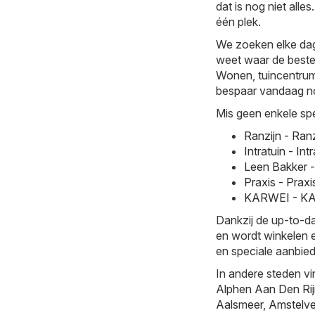
dat is nog niet all
één plek.
We zoeken elke dag 
weet waar de beste 
Wonen, tuincentrum c
bespaar vandaag no
Mis geen enkele spe
Ranzijn - Ran
Intratuin - I
Leen Bakker 
Praxis - Prax
KARWEI - KAR
Dankzij de up-to-da
en wordt winkelen e
en speciale aanbied
In andere steden vi
Alphen Aan Den Ri
Aalsmeer
,
Amstelv