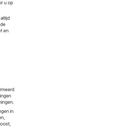
or u op
ltijd
 de
et en
ormeerd
tingen
ningen.
ngen in
en
,
oost
,