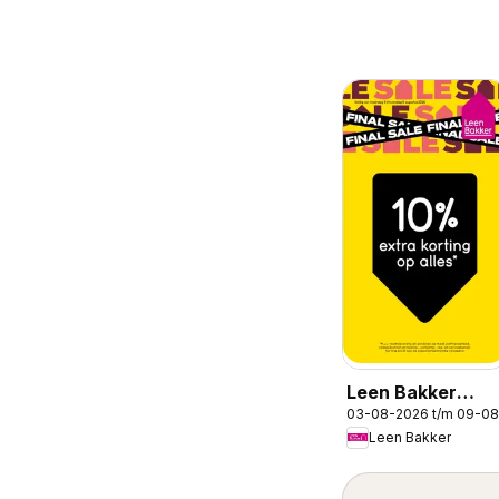
Leen Bakker
03-08-2026 t/m 09-0
folder
Leen Bakker