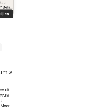
ving
kt u
e? Bekijk
iedingen
ijken
buurt!
l
rum »
en uit
entrum
t
. Maar