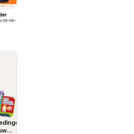
der
/m 09-08-2026
edingen
 uw