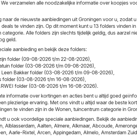
es. We verzamelen alle noodzakelijke informatie over koopjes vo
naar de nieuwste aanbiedingen uit Groningen voor u, zodat u a
deals te vinden zijn. Op dit moment kunt u 13 folders vinden in
ategorie. Alle folders zijn slechts tijdelijk geldig, dus aarzel ni
g geld.
ciale aanbieding en bekijk deze folders:
zijn folder (09-08-2026 t/m 22-08-2026)
,
ntratuin folder (03-08-2026 t/m 09-08-2026)
,
- Leen Bakker folder (03-08-2026 t/m 09-08-2026)
,
is folder (03-08-2026 t/m 16-08-2026)
,
WEI folder (03-08-2026 t/m 16-08-2026)
.
te informatie over kortingen en acties bent u altijd goed geïnf
en plezierige ervaring. Met ons vindt u altijd waar de beste kor
ingen te vinden zijn in de Wonen, tuincentrum categorie in Gro
ndt u ook voordelige speciale aanbiedingen. Bekijk de aanbiedi
jn
,
Alblasserdam
,
Aalten
,
Almere
,
Alkmaar
,
Abcoude
,
Amerong
een
,
Aarle-Rixtel
,
Arcen
,
Appingedam
,
Almelo
,
Amsterdam Zuid