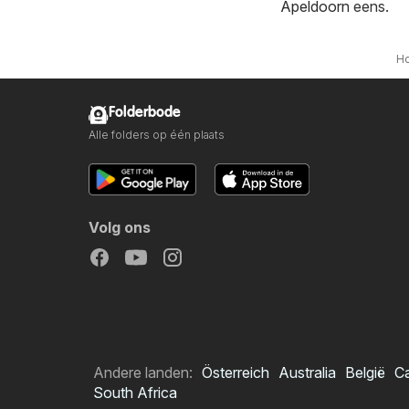
Apeldoorn
eens.
H
Folderbode
Alle folders op één plaats
Volg ons
Andere landen:
Österreich
Australia
België
C
South Africa