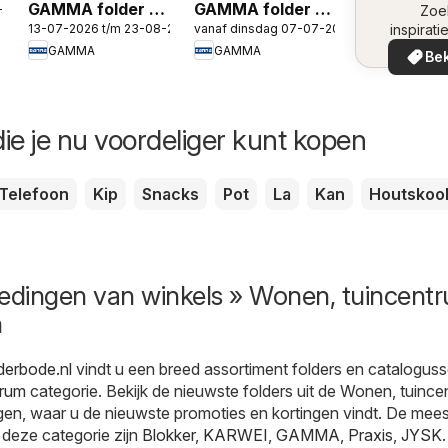
GAMMA folder -
GAMMA folder -
-2026
omge
Zoe
13-07-2026 t/m 23-08-2026
vanaf dinsdag 07-07-2026
inspirati
De nummer 1 in
Gereedschap
de aanb
GAMMA
GAMMA
verf
special
Bek
in uw 
ie je nu voordeliger kunt kopen
Telefoon
Kip
Snacks
Pot
La
Kan
Houtskoo
iedingen van winkels » Wonen, tuincent
n
derbode.nl
vindt u een breed assortiment folders en cataloguss
trum
categorie. Bekijk de nieuwste folders uit de Wonen, tuinc
gen, waar u de nieuwste promoties en kortingen vindt. De mees
n deze categorie zijn
Blokker
,
KARWEI
,
GAMMA
,
Praxis
,
JYSK