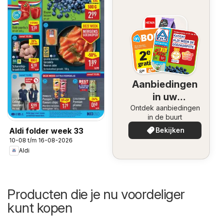
Aanbiedingen
in uw
Ontdek aanbiedingen
omgeving
in de buurt
Bekijken
Aldi folder week 33
10-08 t/m 16-08-2026
Aldi
Producten die je nu voordeliger
kunt kopen