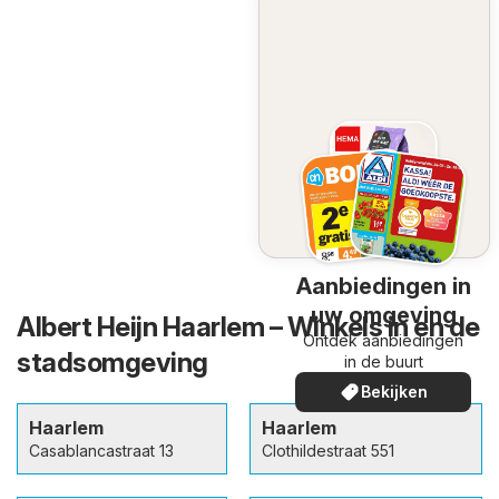
Aanbiedingen in
uw omgeving
Albert Heijn Haarlem – Winkels in en de
Ontdek aanbiedingen
stadsomgeving
in de buurt
Bekijken
Haarlem
Haarlem
Casablancastraat 13
Clothildestraat 551