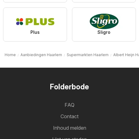
Plus
Sligro
Home
Aanbiedingen Haarlem
Supermarkten Haarlem
Albert Heijn 
Folderbode
FAQ
Contact
Inhoud melden