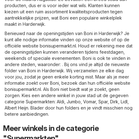
producten, dus er is voor ieder wat wils. Klanten kunnen
kiezen uit een ruim assortiment kwaliteitsproducten tegen
aantrekkelijke prijzen, wat Boni een populaire winkelplek
maakt in Harderwijk.
Benieuwd naar de openingstijden van Boni in Harderwijk? Je
kunt alle nodige informatie vinden op onze website of op de
officiële website
bonisupermarkt.nl
. Houd er rekening mee dat
de openingstijden kunnen veranderen tijdens feestdagen,
weekends of speciale evenementen. Boni is ook te vinden in
andere steden, waaronder: . Bij ons vind je altijd de nieuwste
folder van Boni in Harderwijk. Wij verzamelen ze elke dag
voor jou, zodat je geen enkele korting mist. Maar als je meer
informatie zoekt over Boni, bezoek dan hun officiële website
bonisupermarkt.nl
. Als Boni niet biedt wat je zoekt, geen
zorgen. Kies een andere winkel in jouw stad uit de gegeven
categorie
Supermarkten
:
Aldi
,
Jumbo
,
Vomar
,
Spar
,
Dirk
,
Lidl
,
Albert Heijn
. Blader door hun folders en je vindt misschien nog
betere aanbiedingen.
Meer winkels in de categorie
"Supermarkten"