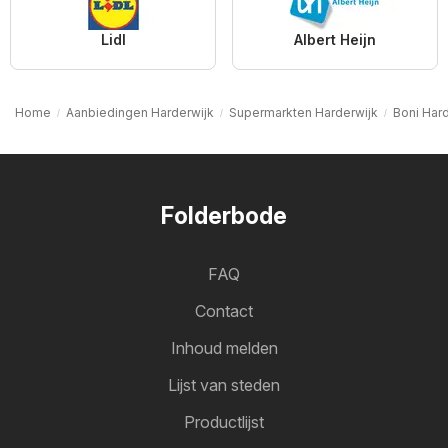
Lidl
Albert Heijn
Home
Aanbiedingen Harderwijk
Supermarkten Harderwijk
Boni Har
Folderbode
FAQ
Contact
Inhoud melden
Lijst van steden
Productlijst