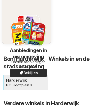
Aanbiedingen in
uw omgeving
Boni Harderwijk – Winkels in en de
Ontdek aanbiedingen
stadsomgeving
in de buurt
Bekijken
Harderwijk
P.C. Hooftplein 10
Verdere winkels in Harderwijk