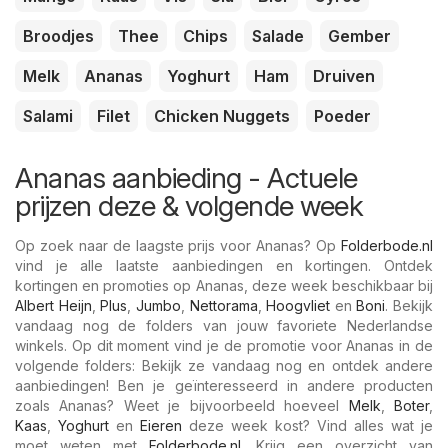
Broodjes
Thee
Chips
Salade
Gember
Melk
Ananas
Yoghurt
Ham
Druiven
Salami
Filet
Chicken Nuggets
Poeder
Ananas aanbieding - Actuele
prijzen deze & volgende week
Op zoek naar de laagste prijs voor Ananas? Op
Folderbode.nl
vind je alle laatste aanbiedingen en kortingen. Ontdek
kortingen en promoties op Ananas, deze week beschikbaar bij
Albert Heijn
,
Plus
,
Jumbo
,
Nettorama
,
Hoogvliet
en
Boni
. Bekijk
vandaag nog de folders van jouw favoriete Nederlandse
winkels. Op dit moment vind je de promotie voor Ananas in de
volgende folders: Bekijk ze vandaag nog en ontdek andere
aanbiedingen! Ben je geïnteresseerd in andere producten
zoals Ananas? Weet je bijvoorbeeld hoeveel
Melk
,
Boter
,
Kaas
,
Yoghurt
en
Eieren
deze week kost? Vind alles wat je
moet weten met
Folderbode.nl
. Krijg een overzicht van