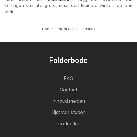
kortingen van alle grote, maar ook kleinere winkels op één
plek.
Home
Productlijst
Ananas
Folderbode
FAQ
Contact
Inhoud melden
Lijst van steden
Productlijst