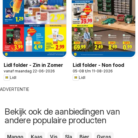
Lidl folder - Zin in Zomer
Lidl folder - Non food
vanaf maandag 22-06-2026
05-08 t/m 11-08-2026
Lidl
Lidl
ADVERTENTIE
Bekijk ook de aanbiedingen van
andere populaire producten
Mango
Kaas
Vis
Sla
Bier
Gyros