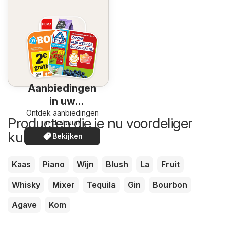
Aanbiedingen
in uw
Ontdek aanbiedingen
omgeving
Producten die je nu voordeliger
in de buurt
kunt kopen
Bekijken
Kaas
Piano
Wijn
Blush
La
Fruit
Whisky
Mixer
Tequila
Gin
Bourbon
Agave
Kom