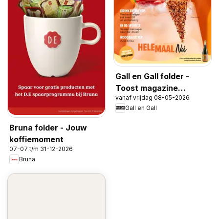
Gall en Gall folder -
Toost magazine
vanaf vrijdag 08-05-2026
voorjaar 2026
Gall en Gall
Bruna folder - Jouw
koffiemoment
07-07 t/m 31-12-2026
Bruna