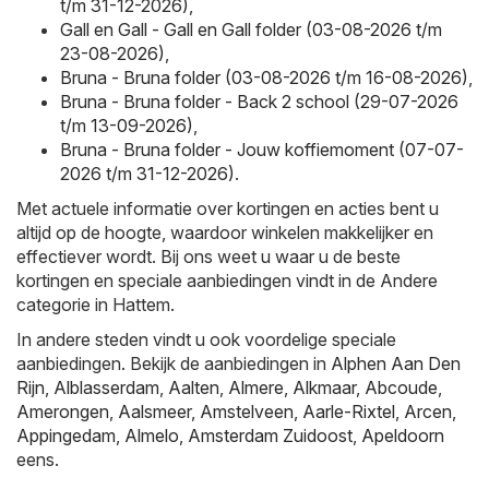
t/m 31-12-2026)
,
Gall en Gall - Gall en Gall folder (03-08-2026 t/m
23-08-2026)
,
Bruna - Bruna folder (03-08-2026 t/m 16-08-2026)
,
Bruna - Bruna folder - Back 2 school (29-07-2026
t/m 13-09-2026)
,
Bruna - Bruna folder - Jouw koffiemoment (07-07-
2026 t/m 31-12-2026)
.
Met actuele informatie over kortingen en acties bent u
altijd op de hoogte, waardoor winkelen makkelijker en
effectiever wordt. Bij ons weet u waar u de beste
kortingen en speciale aanbiedingen vindt in de Andere
categorie in Hattem.
In andere steden vindt u ook voordelige speciale
aanbiedingen. Bekijk de aanbiedingen in
Alphen Aan Den
Rijn
,
Alblasserdam
,
Aalten
,
Almere
,
Alkmaar
,
Abcoude
,
Amerongen
,
Aalsmeer
,
Amstelveen
,
Aarle-Rixtel
,
Arcen
,
Appingedam
,
Almelo
,
Amsterdam Zuidoost
,
Apeldoorn
eens.