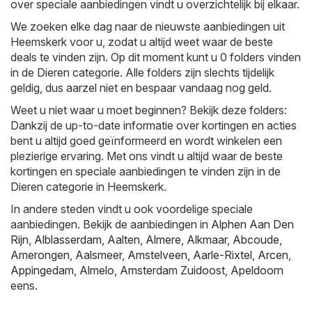
over speciale aanbiedingen vindt u overzichtelijk bij elkaar.
We zoeken elke dag naar de nieuwste aanbiedingen uit
Heemskerk voor u, zodat u altijd weet waar de beste
deals te vinden zijn. Op dit moment kunt u 0 folders vinden
in de Dieren categorie. Alle folders zijn slechts tijdelijk
geldig, dus aarzel niet en bespaar vandaag nog geld.
Weet u niet waar u moet beginnen? Bekijk deze folders:
Dankzij de up-to-date informatie over kortingen en acties
bent u altijd goed geïnformeerd en wordt winkelen een
plezierige ervaring. Met ons vindt u altijd waar de beste
kortingen en speciale aanbiedingen te vinden zijn in de
Dieren categorie in Heemskerk.
In andere steden vindt u ook voordelige speciale
aanbiedingen. Bekijk de aanbiedingen in
Alphen Aan Den
Rijn
,
Alblasserdam
,
Aalten
,
Almere
,
Alkmaar
,
Abcoude
,
Amerongen
,
Aalsmeer
,
Amstelveen
,
Aarle-Rixtel
,
Arcen
,
Appingedam
,
Almelo
,
Amsterdam Zuidoost
,
Apeldoorn
eens.