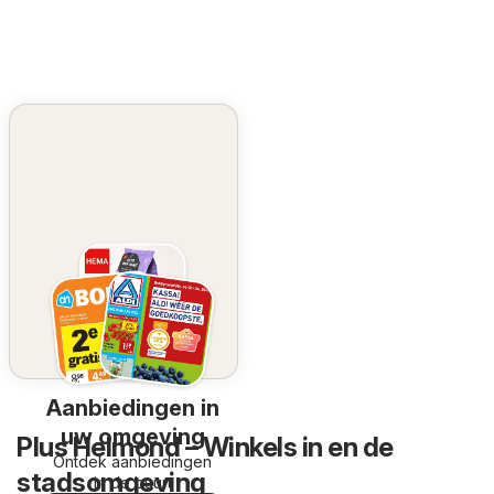
Aanbiedingen in
uw omgeving
Plus Helmond – Winkels in en de
Ontdek aanbiedingen
stadsomgeving
in de buurt