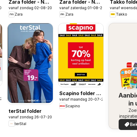
w
Zara folder - New
Zara folder - New
Takko fold
026
vanaf zondag 02-08-2026
vanaf zaterdag 01-08-2026
vanaf woensd
in Girls
in Men
Zara
Zara
Takko
Scapino folder -
Aanbi
-2026
vanaf maandag 20-07-2026
Sale 70% week
in
Scapino
30
omge
Zoe
terStal folder
inspirati
vanaf zondag 26-07-2026
de aanb
terStal
Bek
in uw 