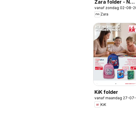
Zara folder - Ne
vanaf zondag 02-08-2
in Boys
Zara
KiK folder
vanaf maandag 27-07
KiK