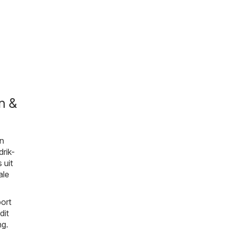
n &
en
rik-
 uit
ale
ort
dit
ng.