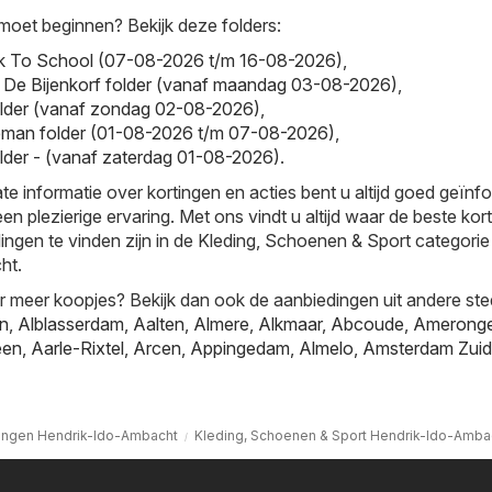
moet beginnen? Bekijk deze folders:
ck To School (07-08-2026 t/m 16-08-2026)
,
- De Bijenkorf folder (vanaf maandag 03-08-2026)
,
lder (vanaf zondag 02-08-2026)
,
man folder (01-08-2026 t/m 07-08-2026)
,
older - (vanaf zaterdag 01-08-2026)
.
te informatie over kortingen en acties bent u altijd goed geïnf
en plezierige ervaring. Met ons vindt u altijd waar de beste kor
ingen te vinden zijn in de Kleding, Schoenen & Sport categorie 
ht.
r meer koopjes? Bekijk dan ook de aanbiedingen uit andere ste
jn
,
Alblasserdam
,
Aalten
,
Almere
,
Alkmaar
,
Abcoude
,
Amerong
een
,
Aarle-Rixtel
,
Arcen
,
Appingedam
,
Almelo
,
Amsterdam Zuid
ingen Hendrik-Ido-Ambacht
Kleding, Schoenen & Sport Hendrik-Ido-Amba