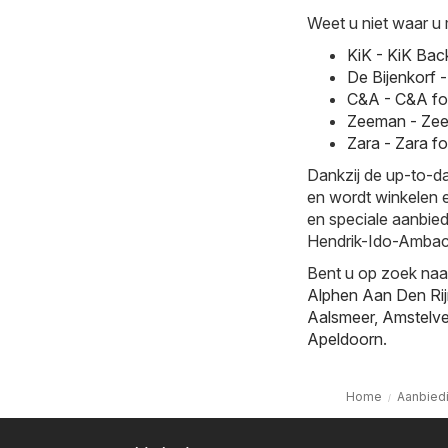
Weet u niet waar u 
KiK - KiK Ba
De Bijenkorf 
C&A - C&A fo
Zeeman - Zee
Zara - Zara f
Dankzij de up-to-da
en wordt winkelen e
en speciale aanbied
Hendrik-Ido-Ambac
Bent u op zoek naa
Alphen Aan Den Ri
Aalsmeer
,
Amstelv
Apeldoorn
.
Home
Aanbied