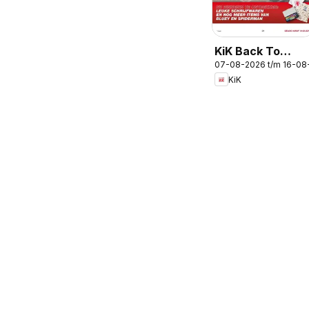
KiK Back To
07-08-2026 t/m 16-08
School
KiK