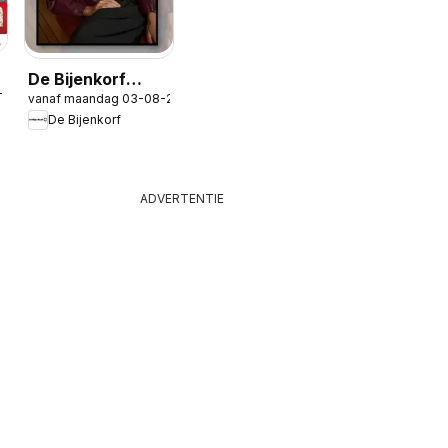
De Bijenkorf
-2026
vanaf maandag 03-08-2026
folder
De Bijenkorf
ADVERTENTIE