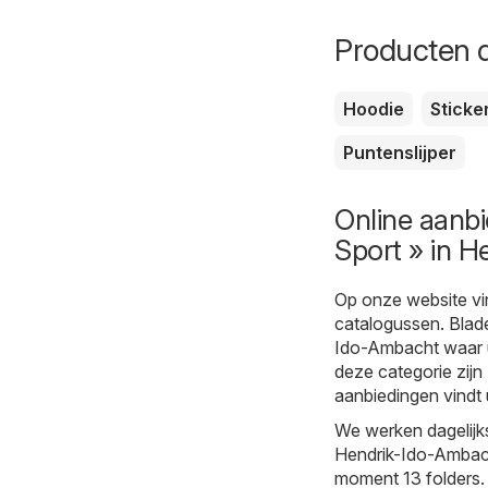
Producten d
Hoodie
Sticke
Puntenslijper
Online aanbi
Sport » in 
Op onze website vi
catalogussen. Blade
Ido-Ambacht waar u 
deze categorie zijn
aanbiedingen vindt u 
We werken dagelijk
Hendrik-Ido-Ambacht
moment 13 folders. D