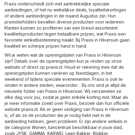
Praxis onderscheidt zich met aantrekkelijke speciale
aanbiedingen, of het nu wekelijkse deals, loyaliteitskortingen
of andere aanbiedingen in de maand Augustus zijn. Hun
promotiefolders bevatten diverse producten voor iedereen.
Klanten kunnen zo profiteren van een breed assortiment
kwaliteitsproducten tegen betaalbare prijzen, wat Praxis een
favoriete winkelbestemming maakt. Bij Praxis in Hilversum gaan
kwaliteit en scherpe prijzen hand in hand.
Wil je weten wat de openingstijden van Praxis in Hilversum
zijn? Details over de openingstijden kun je vinden op onze
website of direct op
praxis.nl
. Houd er rekening mee dat de
openingstijden kunnen variëren op feestdagen, in het
weekend of tijdens speciale evenementen. Praxis is ook te
vinden in andere steden, waaronder: . Bij ons vind je altijd de
nieuwste folder van Praxis in Hilversum. Wij verzamelen ze
elke dag voor jou, zodat je geen enkele korting mist. Maar als
je meer informatie zoekt over Praxis, bezoek dan hun officiële
website
praxis.nl
. Als er geen vestiging van Praxis in Hilversum
is, of als ze de producten die je nodig hebt niet in de
aanbieding hebben, geen probleem. Er zijn andere winkels in
de categorie
Wonen, tuincentrum
beschikbaar in jouw stad,
zoals
JYSK
,
GAMMA
,
KARWEI
,
Leen Bakker
,
Blokker
.