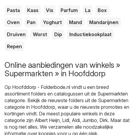
Pasta
Kaas
Vis
Parfum
La
Box
Oven
Pan
Yoghurt
Mand
Mandarijnen
Druiven
Worst
Dip
Inductiekookplaat
Repen
Online aanbiedingen van winkels »
Supermarkten » in Hoofddorp
Op
Hoofddorp - Folderbode.nl
vindt u een breed
assortiment folders en catalogussen uit de
Supermarkten
categorie. Bekijk de nieuwste folders uit de Supermarkten
categorie in Hoofddorp, waar u de nieuwste promoties en
kortingen vindt. De meest populaire winkels in deze
categorie zijn
Albert Heijn
,
Lidl
,
Aldi
,
Jumbo
,
Dirk
. Maar dat
is nog niet alles. We verzamelen alle noodzakelijke
informatie over koopjes voor u op één plek.