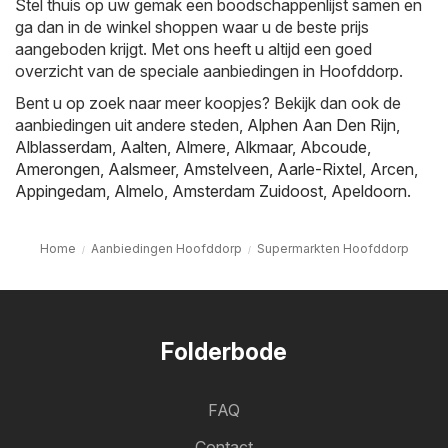
Stel thuis op uw gemak een boodschappenlijst samen en
ga dan in de winkel shoppen waar u de beste prijs
aangeboden krijgt. Met ons heeft u altijd een goed
overzicht van de speciale aanbiedingen in Hoofddorp.
Bent u op zoek naar meer koopjes? Bekijk dan ook de
aanbiedingen uit andere steden,
Alphen Aan Den Rijn
,
Alblasserdam
,
Aalten
,
Almere
,
Alkmaar
,
Abcoude
,
Amerongen
,
Aalsmeer
,
Amstelveen
,
Aarle-Rixtel
,
Arcen
,
Appingedam
,
Almelo
,
Amsterdam Zuidoost
,
Apeldoorn
.
Home
Aanbiedingen Hoofddorp
Supermarkten Hoofddorp
Folderbode
FAQ
Contact