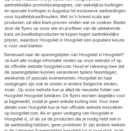
aantrekkelijke promotiecampagnes, van wekelijkse kortingen
en speciale kortingen in Augustus tot exclusieve aanbiedingen
voor loyaliteitskaarthouders. Met zo'n breed scala aan
producten zal elke klant precies vinden wat ze zoeken. Blader
door de flyers op onze site en profiteer van de uitstekende
kans om kwaliteitsproducten te kopen tegen aantrekkelijke
prijzen, waardoor Hoogvliet in Hoogvliet een populaire keuze
is voor veel klanten.
Benieuwd naar de openingstijden van Hoogvliet in Hoogvliet?
Je kunt alle nodige informatie vinden op onze website of op
de officiële website
hoogvliet.com
. Houd er rekening mee dat
de openingstijden kunnen veranderen tijdens feestdagen,
weekends of speciale evenementen. Hoogvliet en haar
vestigingen zijn ook te vinden in andere Belgische steden,
zoals . Op onze website kun je altijd de nieuwste folder van
Hoogvliet Hoogvliet bekijken. De flyers worden dagelijks voor
je bijgewerkt, zodat je geen enkele korting mist. Voor meer
details over Hoogvliet kun je hun officiële website bezoeken
op
hoogvliet.com
. Als er geen vestiging van Hoogvliet in
Hoogvliet is, of als ze de producten die je nodig hebt niet in
de aanbieding hebben, geen probleem. Er zijn andere winkels
in de categorie
Supermarkten
beschikbaar in jouw stad, zoals