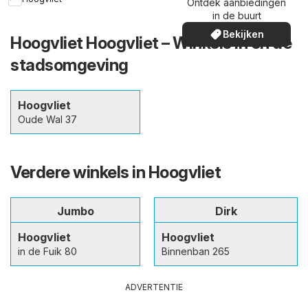
Ontdek aanbiedingen
in de buurt
Bekijken
Hoogvliet Hoogvliet – Winkels in en de
stadsomgeving
Hoogvliet
Oude Wal 37
Verdere winkels in Hoogvliet
Jumbo
Dirk
Hoogvliet
Hoogvliet
in de Fuik 80
Binnenban 265
ADVERTENTIE