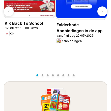
KiK Back To School
Folderbode -
07-08 t/m 16-08-2026
Aanbiedingen in de app
KiK
vanaf vrijdag 22-05-2026
Aanbiedingen
M
1