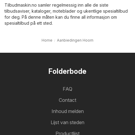
Tilbudmaskin.no samler regelmessig inn alle de siste
tilbudsaviser, kataloger, moteblader og ukentlige spesialtilbud
for deg. På denne måten kan du finne all informasjon om
spesialtilbud på ett sted.
Home
Aanbiedingen Hoorn
Folderbode
FAQ
Contact
Inhoud melden
Lijst van steden
Productlijst