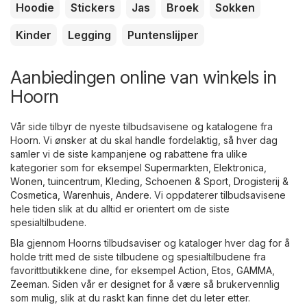
Hoodie
Stickers
Jas
Broek
Sokken
Kinder
Legging
Puntenslijper
Aanbiedingen online van winkels in
Hoorn
Vår side tilbyr de nyeste tilbudsavisene og katalogene fra
Hoorn. Vi ønsker at du skal handle fordelaktig, så hver dag
samler vi de siste kampanjene og rabattene fra ulike
kategorier som for eksempel
Supermarkten
,
Elektronica
,
Wonen, tuincentrum
,
Kleding, Schoenen & Sport
,
Drogisterij &
Cosmetica
,
Warenhuis
,
Andere
. Vi oppdaterer tilbudsavisene
hele tiden slik at du alltid er orientert om de siste
spesialtilbudene.
Bla gjennom Hoorns tilbudsaviser og kataloger hver dag for å
holde tritt med de siste tilbudene og spesialtilbudene fra
favorittbutikkene dine, for eksempel
Action
,
Etos
,
GAMMA
,
Zeeman
. Siden vår er designet for å være så brukervennlig
som mulig, slik at du raskt kan finne det du leter etter.