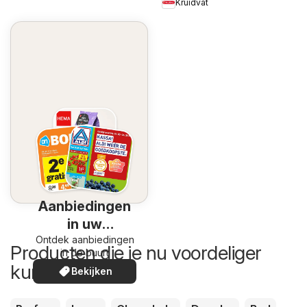
Kruidvat
Aanbiedingen
in uw
Ontdek aanbiedingen
omgeving
Producten die je nu voordeliger
in de buurt
kunt kopen
Bekijken