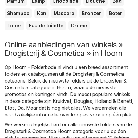
Parfum
Lamp
Chocolade
Douche
Bad
Shampoo
Kan
Mascara
Bronzer
Boter
Toner
Eau de toilette
Crème
Online aanbiedingen van winkels »
Drogisterij & Cosmetica » in Hoorn
Op
Hoorn - Folderbode.nl
vindt u een breed assortiment
folders en catalogussen uit de
Drogisterij & Cosmetica
categorie. Bekijk de nieuwste folders uit de Drogisterij &
Cosmetica categorie in Hoorn, waar u de nieuwste
promoties en kortingen vindt. De meest populaire winkels
in deze categorie zijn
Kruidvat
,
Douglas
,
Holland & Barrett
,
Etos
,
Da
. Maar dat is nog niet alles. We verzamelen alle
noodzakelijke informatie over koopjes voor u op één plek.
We werken dagelijks hard om alle nieuwste folders van de
Drogisterij & Cosmetica Hoorn categorie voor u op één