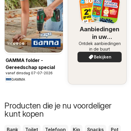
Aanbiedingen
in uw
Ontdek aanbiedingen
omgeving
in de buurt
Bekijken
GAMMA folder -
Gereedschap special
vanaf dinsdag 07-07-2026
GAMMA
Producten die je nu voordeliger
kunt kopen
Bank
Toilet
Telefoon
Kip
Snacks
Pot