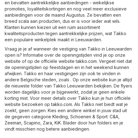
en bevatten aantrekkelijke aanbiedingen - wekelijkse
promoties, loyaliteitskortingen en nog veel meer exclusieve
aanbiedingen voor de maand Augustus. Ze bevatten een
breed scala aan producten, dus er is voor ieder wat wils.
Klanten kunnen kiezen uit een ruim assortiment
kwaliteitsproducten tegen aantrekkelijke prijzen, wat Takko
een populaire winkelplek maakt in Leeuwarden.
Vraag je je af wanneer de vestiging van Takko in Leeuwarden
open is? Informatie over de openingstijden vind je op onze
website of op de officiële website
takko.com
. Vergeet niet dat
de openingstijden op feestdagen en in het weekend kunnen
afwijken. Takko en haar vestigingen zijn ook te vinden in
andere Belgische steden, zoals . Op onze website kun je altijd
de nieuwste folder van Takko Leeuwarden bekijken. De flyers
worden dagelijks voor je bijgewerkt, zodat je geen enkele
korting mist. Voor meer details over Takko kun je hun officiële
website bezoeken op
takko.com
. Als Takko niet biedt wat je
zoekt, geen zorgen. Kies een andere winkel in jouw stad uit
de gegeven categorie
Kleding, Schoenen & Sport
:
C&A
,
Zeeman
,
Scapino
,
Zara
,
KiK
. Blader door hun folders en je
vindt misschien nog betere aanbiedingen.