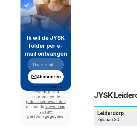
Ik wil de JYSK
folder per e-
mail ontvangen
Abonneren
Door u zich aan te
melden, gaat u
JYSK Leiderd
akkoord met de
gebruiksvoorwaarden
en met de
verwerking
van uw
Leiderdorp
persoonsgegevens
.
Zijlbaan 30