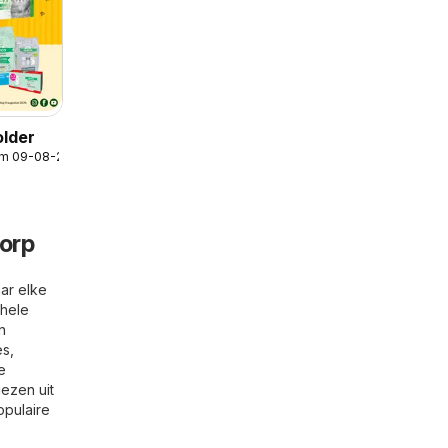
older
/m 09-08-2026
dorp
ar elke
 hele
n
es,
e
iezen uit
opulaire