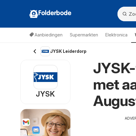
Folderbode
Aanbiedingen
Supermarkten
Elektronica
JYSK Leiderdorp
JYSK-f
met aa
JYSK
Augus
ADVE