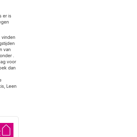
 er is
tegen
e vinden
stijden
n van
onder .
 dag voor
zoek dan
e
is
,
Leen