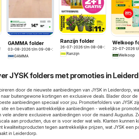
Ranzijn folder
Welkoop f
GAMMA folder
26-07-2026 t/m 08-08-2026
2026
20-07-2026 t
03-08-2026 t/m 09-08-2026
Ranzijn
Welkoop
GAMMA
ver JYSK folders met promoties in Leider
spireren door de nieuwste aanbiedingen van JYSK in Leiderdorp, wa
 naar buitengewone kortingen en exclusieve deals. Blader door de
beste aanbiedingen speciaal voor jou. Promotiefolders van JYSK zij
site en bevatten aantrekkelijke aanbiedingen - wekelijkse promoti
 en vele andere exclusieve aanbiedingen voor de maand Augustus. Z
ala aan producten, dus er is voor ieder wat wils. Klanten kunnen k
t kwaliteitsproducten tegen aantrekkelijke prijzen, wat JYSK een p
akt in Leiderdorp.