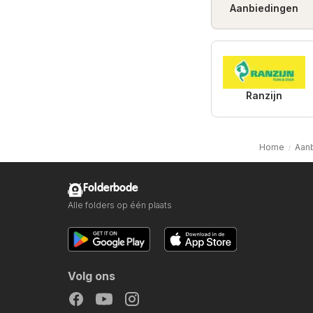
Aanbiedingen
Ranzijn
Home
Aan
Folderbode
Alle folders op één plaats
Volg ons