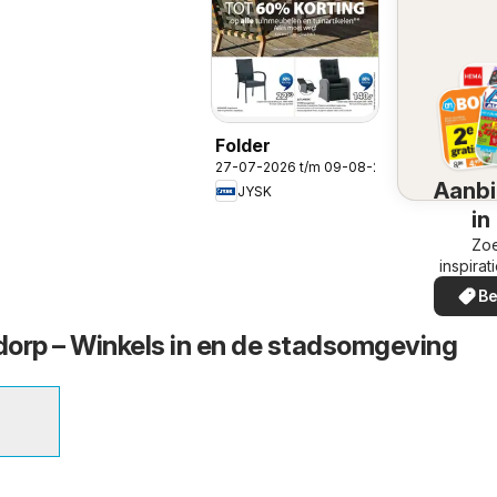
Folder
27-07-2026 t/m 09-08-2026
Aanbi
JYSK
in
omg
Zoe
inspirat
de aanb
Be
in uw
orp – Winkels in en de stadsomgeving