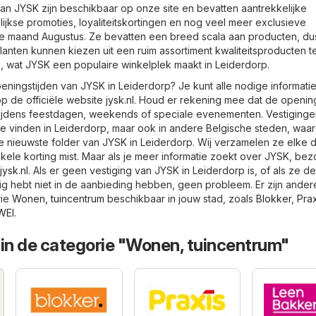
an JYSK zijn beschikbaar op onze site en bevatten aantrekkelijke
ijkse promoties, loyaliteitskortingen en nog veel meer exclusieve
 maand Augustus. Ze bevatten een breed scala aan producten, dus
Klanten kunnen kiezen uit een ruim assortiment kwaliteitsproducten 
n, wat JYSK een populaire winkelplek maakt in Leiderdorp.
ningstijden van JYSK in Leiderdorp? Je kunt alle nodige informati
p de officiële website
jysk.nl
. Houd er rekening mee dat de opening
ijdens feestdagen, weekends of speciale evenementen. Vestiginge
 te vinden in Leiderdorp, maar ook in andere Belgische steden, waar
d de nieuwste folder van JYSK in Leiderdorp. Wij verzamelen ze elke
nkele korting mist. Maar als je meer informatie zoekt over JYSK, be
jysk.nl
. Als er geen vestiging van JYSK in Leiderdorp is, of als ze de
ig hebt niet in de aanbieding hebben, geen probleem. Er zijn ander
rie
Wonen, tuincentrum
beschikbaar in jouw stad, zoals
Blokker
,
Prax
WEI
.
 in de categorie "Wonen, tuincentrum"