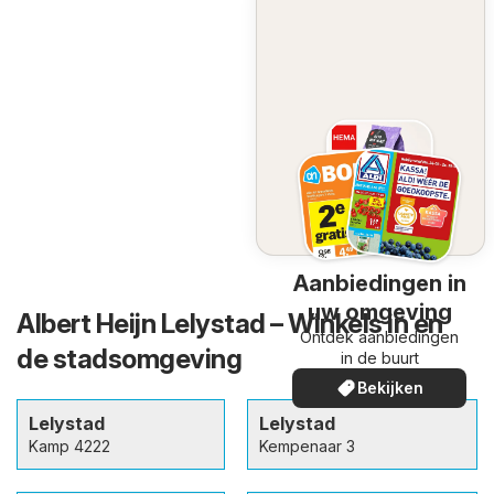
Aanbiedingen in
uw omgeving
Albert Heijn Lelystad – Winkels in en
Ontdek aanbiedingen
de stadsomgeving
in de buurt
Bekijken
Lelystad
Lelystad
Kamp 4222
Kempenaar 3