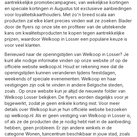
aantrekkelijke promotiecampagnes, van wekelijkse kortingen
en speciale kortingen in Augustus tot exclusieve aanbiedingen
voor loyaliteitskaarthouders. Met zo'n breed scala aan
producten zal elke klant precies vinden wat ze zoeken. Blader
door de flyers op onze site en profiteer van de uitstekende
kans om kwaliteitsproducten te kopen tegen aantrekkelijke
prijzen, waardoor Welkoop in Losser een populaire keuze is
voor veel klanten.
Benieuwd naar de openingstijden van Welkoop in Losser? Je
kunt alle nodige informatie vinden op onze website of op de
officiële website
welkoop.nl
. Houd er rekening mee dat de
openingstijden kunnen veranderen tijdens feestdagen,
weekends of speciale evenementen. Welkoop en haar
vestigingen zijn ook te vinden in andere Belgische steden,
zoals . Op onze website kun je altijd de nieuwste folder van
Welkoop Losser bekijken. De flyers worden dagelijks voor je
bijgewerkt, zodat je geen enkele korting mist. Voor meer
details over Welkoop kun je hun officiële website bezoeken
op
welkoop.nl
. Als er geen vestiging van Welkoop in Losser is,
of als ze de producten die je nodig hebt niet in de aanbieding
hebben, geen probleem. Er zijn andere winkels in de
categorie
Wonen, tuincentrum
beschikbaar in jouw stad, zoals