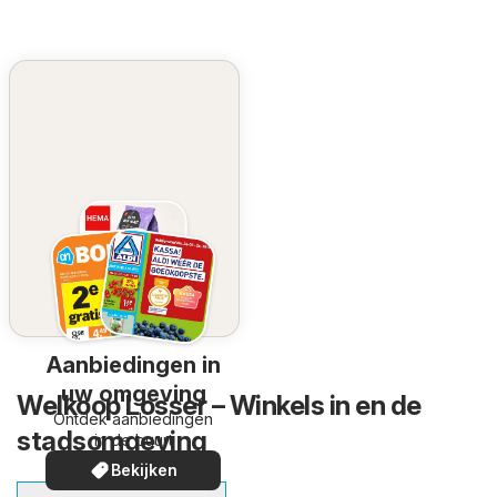
Aanbiedingen in
uw omgeving
Welkoop Losser – Winkels in en de
Ontdek aanbiedingen
stadsomgeving
in de buurt
Bekijken