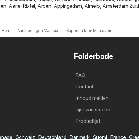
een
,
Aarle-Rixtel
,
Arcen
,
Appingedam
,
Almelo
,
Amsterdam Zuid
Home
Aanbiedingen Maarssen
Supermarkten Maarssen
Folderbode
FAQ
Contact
Inhoud melden
Lijst van steden
Productlijst
anada
Schweiz
Deutschland
Danmark
Suomi
France
Grea