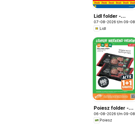
Lidl folder -
07-08-2026 t/m 09-0
Weekenddeals
Lidl
Poiesz folder -
06-08-2026 t/m 09-0
Weekendacties
Poiesz