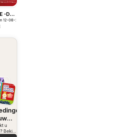
E -DE
m 12-08-2026
E
edingen
 uw
ving
kt u
e? Bekijk
iedingen