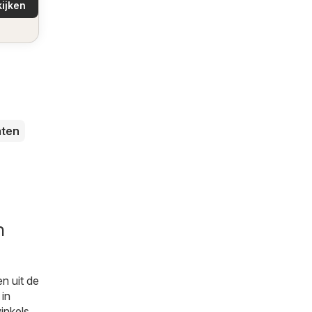
ijken
buurt!
ten
n
n uit de
 in
inkels