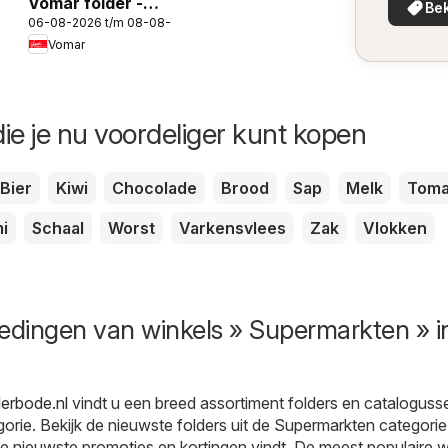
Vomar folder -
Bek
in uw 
06-08-2026 t/m 08-08-2026
Weekend folder
Vomar
ie je nu voordeliger kunt kopen
Bier
Kiwi
Chocolade
Brood
Sap
Melk
Toma
i
Schaal
Worst
Varkensvlees
Zak
Vlokken
edingen van winkels » Supermarkten » i
erbode.nl
vindt u een breed assortiment folders en catalogusse
orie. Bekijk de nieuwste folders uit de Supermarkten categorie
e nieuwste promoties en kortingen vindt. De meest populaire w