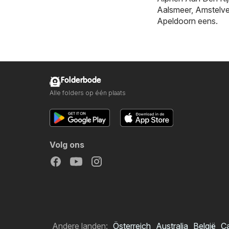
Aalsmeer
,
Amstelv
Apeldoorn
eens.
Folderbode
Alle folders op één plaats
Volg ons
Andere landen:
Österreich
Australia
België
C