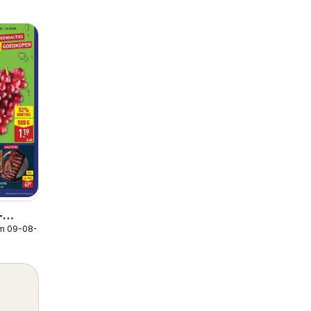
-
/m 09-08-2026
lder