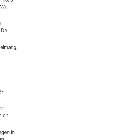
. We
n
. De
elmatig.
8-
or
n en
ngen in
en
,