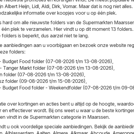
ijn
Albert Heijn
,
Lidl
,
Aldi
,
Dirk
,
Vomar
. Maar dat is nog niet alles
dzakelijke informatie over koopjes voor u op één plek.
s hard om alle nieuwste folders van de Supermarkten Maarsse
 één plek te verzamelen. Hier vindt u op dit moment 13 folders
folders is beperkt, dus aarzel niet te lang.
e aanbiedingen aan u voorbijgaan en bezoek onze website reg
deze folders:
- Budget Food folder (07-08-2026 t/m 13-08-2026)
,
- Tanger Markt folder (07-08-2026 t/m 13-08-2026)
,
n folder (07-08-2026 t/m 13-08-2026)
,
sz folder (09-08-2026 t/m 15-08-2026)
,
- Budget Food folder - Weekendfolder (07-08-2026 t/m 09-0
tie over kortingen en acties bent u altijd op de hoogte, waardo
r en effectiever wordt. Bij ons weet u waar u de beste kortinge
en vindt in de Supermarkten categorie in Maarssen.
ndt u ook voordelige speciale aanbiedingen. Bekijk de aanbiedi
jn
,
Alblasserdam
,
Aalten
,
Almere
,
Alkmaar
,
Abcoude
,
Amerong