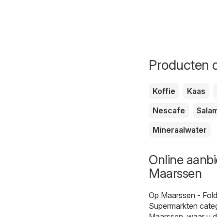
Producten d
Koffie
Kaas
Nescafe
Salam
Mineraalwater
Online aanbi
Maarssen
Op
Maarssen - Fold
Supermarkten
categ
Maarssen, waar u d