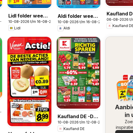
Kaufland D
Lidl folder week
Aldi folder week
06-08-2026 t/
Folder
8-2026
10-08-2026 t/m 16-08-2026
10-08-2026 t/m 16-08-2026
33
33
Kaufland D
Lidl
Aldi
Aanbi
8-2026
in
Kaufland DE -DE
omge
Zoe
10-08-2026 t/m 12-08-2026
Folder
inspirati
Kaufland DE
de aanb