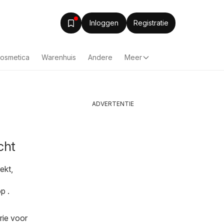
Inloggen
Registratie
Cosmetica
Warenhuis
Andere
Meer
ADVERTENTIE
cht
ekt,
p .
rie voor