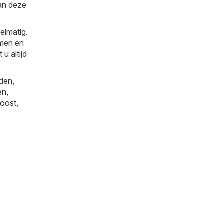
van deze
elmatig.
amen en
u altijd
den,
en
,
oost
,