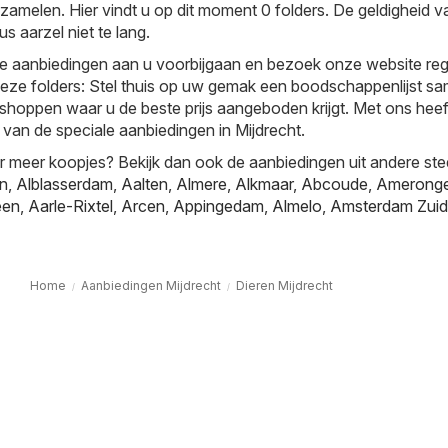
rzamelen. Hier vindt u op dit moment 0 folders. De geldigheid 
us aarzel niet te lang.
e aanbiedingen aan u voorbijgaan en bezoek onze website reg
deze folders: Stel thuis op uw gemak een boodschappenlijst s
 shoppen waar u de beste prijs aangeboden krijgt. Met ons heeft 
van de speciale aanbiedingen in Mijdrecht.
r meer koopjes? Bekijk dan ook de aanbiedingen uit andere ste
jn
,
Alblasserdam
,
Aalten
,
Almere
,
Alkmaar
,
Abcoude
,
Amerong
een
,
Aarle-Rixtel
,
Arcen
,
Appingedam
,
Almelo
,
Amsterdam Zuid
Home
Aanbiedingen Mijdrecht
Dieren Mijdrecht