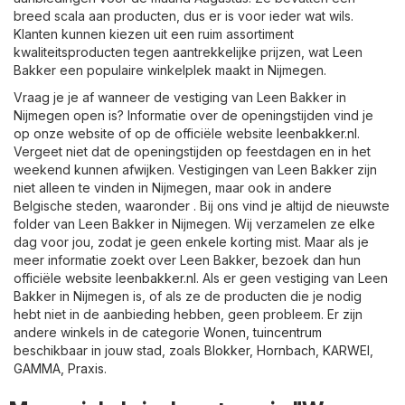
breed scala aan producten, dus er is voor ieder wat wils.
Klanten kunnen kiezen uit een ruim assortiment
kwaliteitsproducten tegen aantrekkelijke prijzen, wat Leen
Bakker een populaire winkelplek maakt in Nijmegen.
Vraag je je af wanneer de vestiging van Leen Bakker in
Nijmegen open is? Informatie over de openingstijden vind je
op onze website of op de officiële website
leenbakker.nl
.
Vergeet niet dat de openingstijden op feestdagen en in het
weekend kunnen afwijken. Vestigingen van Leen Bakker zijn
niet alleen te vinden in Nijmegen, maar ook in andere
Belgische steden, waaronder . Bij ons vind je altijd de nieuwste
folder van Leen Bakker in Nijmegen. Wij verzamelen ze elke
dag voor jou, zodat je geen enkele korting mist. Maar als je
meer informatie zoekt over Leen Bakker, bezoek dan hun
officiële website
leenbakker.nl
. Als er geen vestiging van Leen
Bakker in Nijmegen is, of als ze de producten die je nodig
hebt niet in de aanbieding hebben, geen probleem. Er zijn
andere winkels in de categorie
Wonen, tuincentrum
beschikbaar in jouw stad, zoals
Blokker
,
Hornbach
,
KARWEI
,
GAMMA
,
Praxis
.