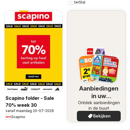
terStal
Aanbiedingen
in uw
Scapino folder - Sale
Ontdek aanbiedingen
omgeving
70% week 30
in de buurt
vanaf maandag 20-07-2026
Bekijken
Scapino