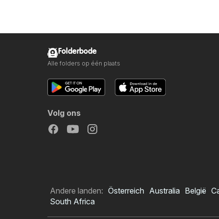
Folderbode
Alle folders op één plaats
Volg ons
Andere landen:
Österreich
Australia
België
C
South Africa