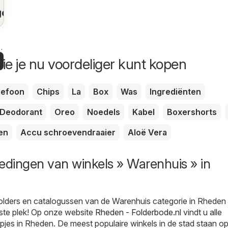
gen
k
n
ie je nu voordeliger kunt kopen
lefoon
Chips
La
Box
Was
Ingrediënten
Deodorant
Oreo
Noedels
Kabel
Boxershorts
en
Accu schroevendraaier
Aloë Vera
edingen van winkels » Warenhuis » in
folders en catalogussen van de Warenhuis categorie in Rheden
uiste plek! Op onze website
Rheden - Folderbode.nl
vindt u alle
pjes in Rheden. De meest populaire winkels in de stad staan op