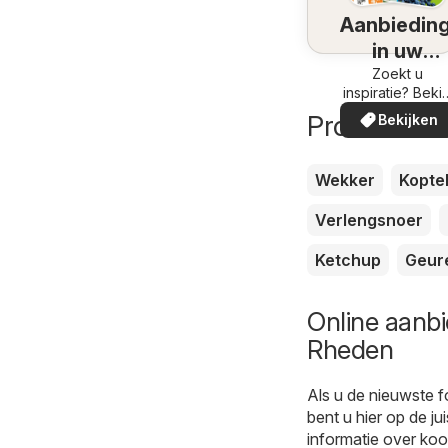
Aanbiedin
in uw
omgeving
Zoekt u
inspiratie? Bekij
de aanbiedinge
Producten d
Bekijken
in uw buurt!
Wekker
Kopte
Verlengsnoer
Ketchup
Geur
Online aanbi
Rheden
Als u de nieuwste 
bent u hier op de j
informatie over koo