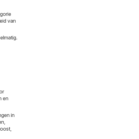
gorie
heid van
elmatig.
or
n en
ngen in
en
,
oost
,