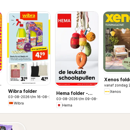
Xenos fold
8-2026
vanaf zondag 
Tuinmagaz
Wibra folder
Xenos
Hema folder -
03-08-2026 t/m 16-08-2026
03-08-2026 t/m 09-08-2026
Magazine
Wibra
Hema