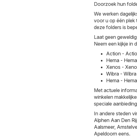
Doorzoek hun folde
We werken dagelijk
voor u op één plek 
deze folders is bepe
Laat geen geweldig
Neem een kijkje in 
Action - Acti
Hema - Hema 
Xenos - Xeno
Wibra - Wibra
Hema - Hema 
Met actuele informa
winkelen makkelijke
speciale aanbieding
In andere steden vi
Alphen Aan Den Ri
Aalsmeer
,
Amstelv
Apeldoorn
eens.