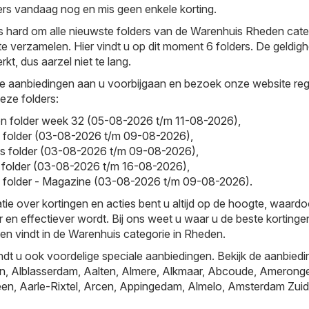
rs vandaag nog en mis geen enkele korting.
s hard om alle nieuwste folders van de Warenhuis Rheden cate
te verzamelen. Hier vindt u op dit moment 6 folders. De geldig
rkt, dus aarzel niet te lang.
e aanbiedingen aan u voorbijgaan en bezoek onze website reg
deze folders:
on folder week 32 (05-08-2026 t/m 11-08-2026)
,
folder (03-08-2026 t/m 09-08-2026)
,
s folder (03-08-2026 t/m 09-08-2026)
,
 folder (03-08-2026 t/m 16-08-2026)
,
folder - Magazine (03-08-2026 t/m 09-08-2026)
.
tie over kortingen en acties bent u altijd op de hoogte, waardo
r en effectiever wordt. Bij ons weet u waar u de beste kortinge
en vindt in de Warenhuis categorie in Rheden.
ndt u ook voordelige speciale aanbiedingen. Bekijk de aanbiedi
jn
,
Alblasserdam
,
Aalten
,
Almere
,
Alkmaar
,
Abcoude
,
Amerong
een
,
Aarle-Rixtel
,
Arcen
,
Appingedam
,
Almelo
,
Amsterdam Zuid