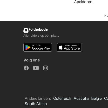
Apeldoorn
.
H
Folderbode
Alle folders op één plaats
Volg ons
Andere landen:
Österreich
Australia
België
C
South Africa