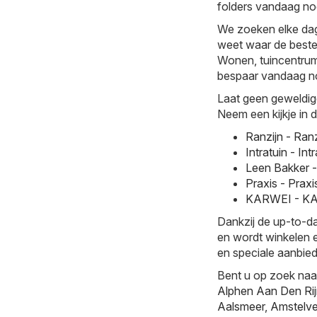
folders vandaag nog
We zoeken elke dag 
weet waar de beste 
Wonen, tuincentrum c
bespaar vandaag no
Laat geen geweldig
Neem een kijkje in 
Ranzijn - Ran
Intratuin - I
Leen Bakker 
Praxis - Prax
KARWEI - KAR
Dankzij de up-to-da
en wordt winkelen e
en speciale aanbied
Bent u op zoek naa
Alphen Aan Den Ri
Aalsmeer
,
Amstelv