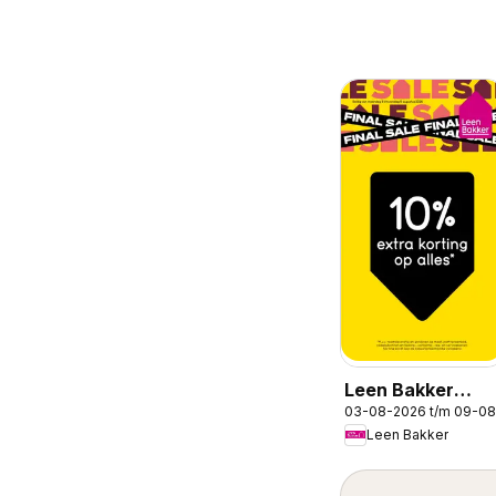
Leen Bakker
03-08-2026 t/m 09-0
folder
Leen Bakker