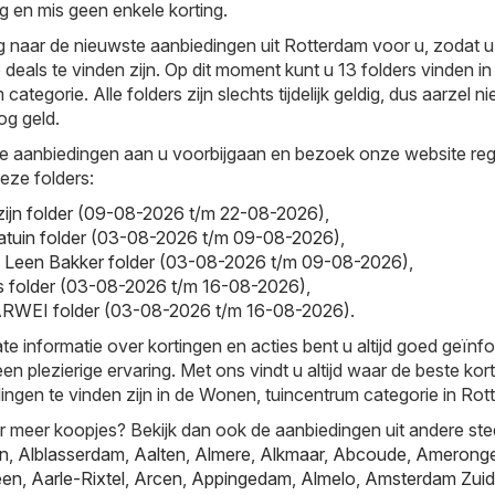
 en mis geen enkele korting.
naar de nieuwste aanbiedingen uit Rotterdam voor u, zodat u a
deals te vinden zijn. Op dit moment kunt u 13 folders vinden in
ategorie. Alle folders zijn slechts tijdelijk geldig, dus aarzel ni
g geld.
e aanbiedingen aan u voorbijgaan en bezoek onze website reg
deze folders:
zijn folder (09-08-2026 t/m 22-08-2026)
,
ntratuin folder (03-08-2026 t/m 09-08-2026)
,
- Leen Bakker folder (03-08-2026 t/m 09-08-2026)
,
is folder (03-08-2026 t/m 16-08-2026)
,
WEI folder (03-08-2026 t/m 16-08-2026)
.
te informatie over kortingen en acties bent u altijd goed geïnf
en plezierige ervaring. Met ons vindt u altijd waar de beste kor
ingen te vinden zijn in de Wonen, tuincentrum categorie in Rot
r meer koopjes? Bekijk dan ook de aanbiedingen uit andere ste
jn
,
Alblasserdam
,
Aalten
,
Almere
,
Alkmaar
,
Abcoude
,
Amerong
een
,
Aarle-Rixtel
,
Arcen
,
Appingedam
,
Almelo
,
Amsterdam Zuid