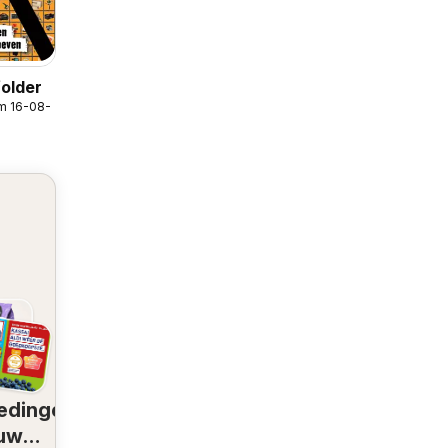
older
m 16-08-2026
edingen
 uw