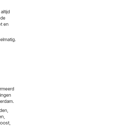
ltijd
 de
et en
elmatig.
ormeerd
tingen
terdam.
den,
en
,
oost
,