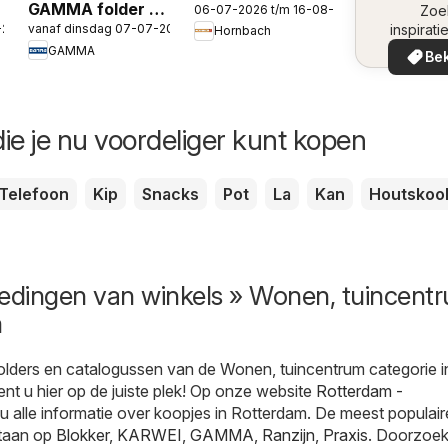
GAMMA folder -
06-07-2026 t/m 16-08-2026
omge
Zoe
- Elektra,
-2026
vanaf dinsdag 07-07-2026
inspirati
Hornbach
Gereedschap
machines en
de aanb
GAMMA
special
Bek
werkplaastsinrichting
in uw 
ie je nu voordeliger kunt kopen
Telefoon
Kip
Snacks
Pot
La
Kan
Houtskoo
iedingen van winkels » Wonen, tuincent
m
folders en catalogussen van de Wonen, tuincentrum categorie i
nt u hier op de juiste plek! Op onze website
Rotterdam -
 u alle informatie over koopjes in Rotterdam. De meest populair
staan op
Blokker
,
KARWEI
,
GAMMA
,
Ranzijn
,
Praxis
. Doorzoek