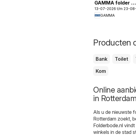
GAMMA folder -
13-07-2026 t/m 23-08
De nummer 1 in
GAMMA
verf
Producten d
Bank
Toilet
Kom
Online aanb
in Rotterda
Als u de nieuwste 
Rotterdam zoekt, be
Folderbode.nl
vindt
winkels in de stad 