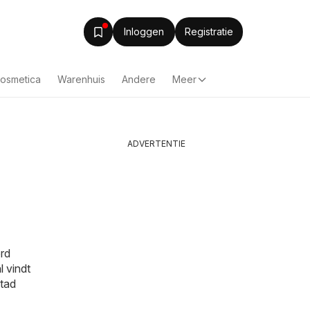
Inloggen
Registratie
Cosmetica
Warenhuis
Andere
Meer
ADVERTENTIE
ord
l
vindt
stad