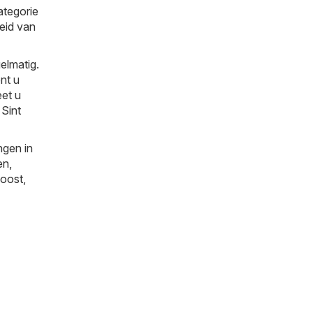
ategorie
heid van
elmatig.
nt u
eet u
 Sint
ngen in
en
,
oost
,