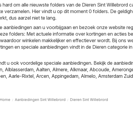
 hard om alle nieuwste folders van de Dieren Sint Willebrord c
te verzamelen. Hier vindt u op dit moment 0 folders. De geldig
rkt, dus aarzel niet te lang.
e aanbiedingen aan u voorbijgaan en bezoek onze website reg
deze folders: Met actuele informatie over kortingen en acties be
, waardoor winkelen makkelijker en effectiever wordt. Bij ons w
tingen en speciale aanbiedingen vindt in de Dieren categorie in
ndt u ook voordelige speciale aanbiedingen. Bekijk de aanbiedi
jn
,
Alblasserdam
,
Aalten
,
Almere
,
Alkmaar
,
Abcoude
,
Amerong
een
,
Aarle-Rixtel
,
Arcen
,
Appingedam
,
Almelo
,
Amsterdam Zuid
Home
Aanbiedingen Sint Willebrord
Dieren Sint Willebrord