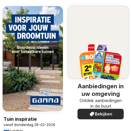
Aanbiedingen in
uw omgeving
Ontdek aanbiedingen
in de buurt
Bekijken
Tuin inspiratie
vanaf donderdag 26-02-2026