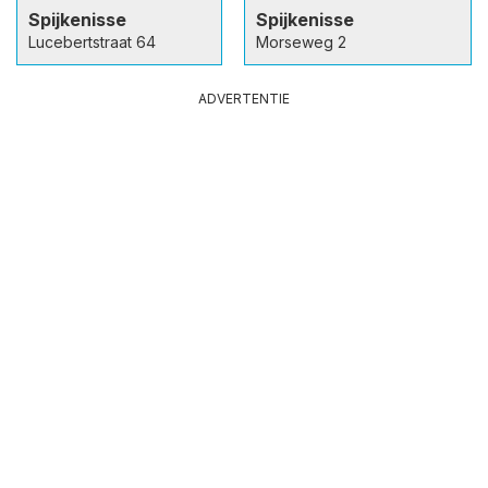
Spijkenisse
Spijkenisse
Lucebertstraat 64
Morseweg 2
ADVERTENTIE