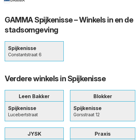
GAMMA
GAMMA Spijkenisse – Winkels in en de
stadsomgeving
Spijkenisse
Constantstraat 6
Verdere winkels in Spijkenisse
Leen Bakker
Blokker
Spijkenisse
Spijkenisse
Lucebertstraat
Gorsstraat 12
JYSK
Praxis