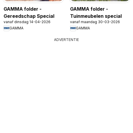
GAMMA folder -
GAMMA folder -
Gereedschap Special
Tuinmeubelen special
vanaf dinsdag 14-04-2026
vanaf maandag 30-03-2026
GAMMA
GAMMA
ADVERTENTIE