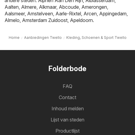
andere steden:
Alphen Aan Den Rijn
,
Alblasserdam
,
Aalten
,
Almere
,
Alkmaar
,
Abcoude
,
Amerongen
,
Aalsmeer
,
Amstelveen
,
Aarle-Rixtel
,
Arcen
,
Appingedam
,
Almelo
,
Amsterdam Zuidoost
,
Apeldoorn
.
Home
Aanbiedingen Twello
Kleding, Schoenen & Sport Twello
Folderbode
FAQ
Contact
Inhoud melden
Lijst van steden
Productlijst