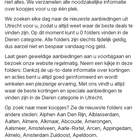
niet alles. We verzamelen alle noodzakelijke informatie
over koopjes voor u op één plek.
We zoeken elke dag naar de nieuwste aanbiedingen uit
Utrecht voor u, zodat u altijd weet waar de beste deals te
vinden zijn. Op dit moment kunt u 0 folders vinden in de
Dieren categorie. Alle folders zijn slechts tijdelijk geldig,
dus aarzel niet en bespaar vandaag nog geld.
Laat geen geweldige aanbiedingen aan u voorbijgaan en
bezoek onze website regelmatig. Neem een kijkje in deze
folders: Dankzij de up-to-date informatie over kortingen
en acties bent u altijd goed geïnformeerd en wordt
winkelen een plezierige ervaring. Met ons vindt u altijd
waar de beste kortingen en speciale aanbiedingen te
vinden zijn in de Dieren categorie in Utrecht.
Op zoek naar meer koopjes? Zie de nieuwste folders van
andere steden:
Alphen Aan Den Rijn
,
Alblasserdam
,
Aalten
,
Almere
,
Alkmaar
,
Abcoude
,
Amerongen
,
Aalsmeer
,
Amstelveen
,
Aarle-Rixtel
,
Arcen
,
Appingedam
,
Almelo
,
Amsterdam Zuidoost
,
Apeldoorn
.