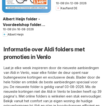
10-08 t/m 12-08-2026
Kaufland DE
Albert Heijn folder -
Voordeelshop folder
10-08 t/m 16-08-2026
week 33
Albert Heijn
Informatie over Aldi folders met
promoties in Venlo
Laat je elke week inspireren door de nieuwste aanbiedingen
van Aldi in Venlo, waar elke folder de deur opent naar
buitengewone kortingen en exclusieve deals. Blader door de
hele folder en ontdek de beste aanbiedingen speciaal voor
jou. De nieuwste folder is geldig vanaf 03-08-2026. Mis de
nieuwste kortingen niet die Aldi in Venlo te bieden heeft op 39
pagina's. Met online folders is winkelen een stuk eenvoudiger.
Bekijk vanuit het comfort van je eigen woning de huidige
prijsverlagingen bij Aldi en plan je boodschappen efficiënt en