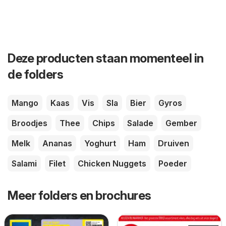
Deze producten staan momenteel in
de folders
Mango
Kaas
Vis
Sla
Bier
Gyros
Broodjes
Thee
Chips
Salade
Gember
Melk
Ananas
Yoghurt
Ham
Druiven
Salami
Filet
Chicken Nuggets
Poeder
Meer folders en brochures