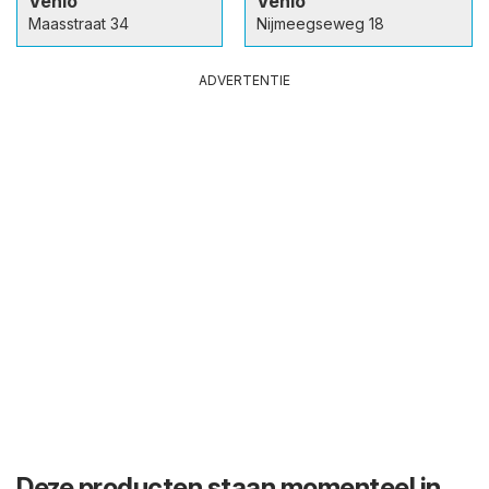
Venlo
Venlo
Maasstraat 34
Nijmeegseweg 18
ADVERTENTIE
Deze producten staan momenteel in