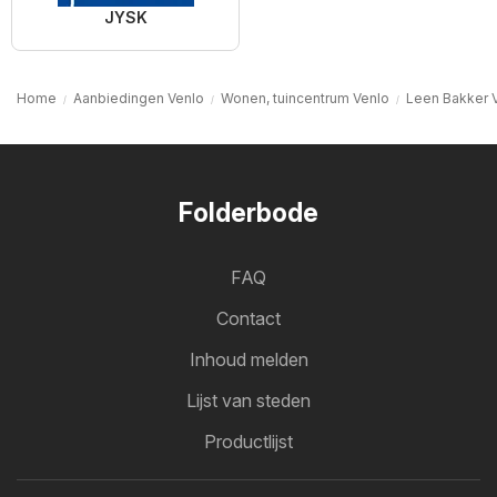
JYSK
Home
Aanbiedingen Venlo
Wonen, tuincentrum Venlo
Leen Bakker 
Folderbode
FAQ
Contact
Inhoud melden
Lijst van steden
Productlijst