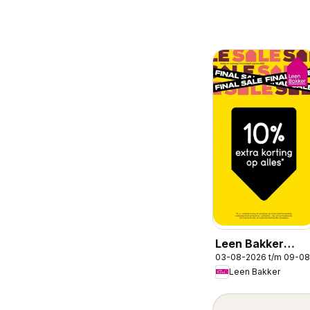
Leen Bakker
03-08-2026 t/m 09-0
folder
Leen Bakker