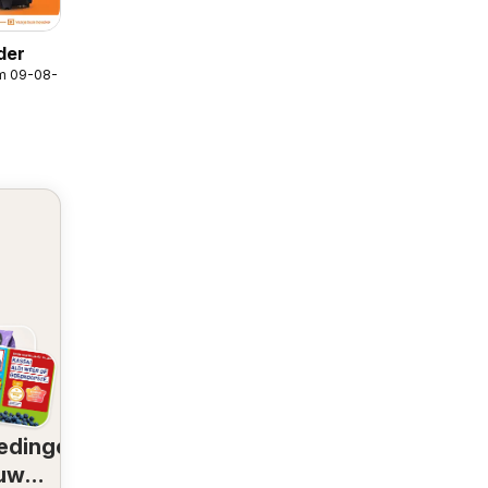
der
/m 09-08-2026
edingen
 uw