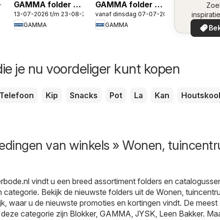
GAMMA folder -
GAMMA folder -
-2026
omge
Zoe
13-07-2026 t/m 23-08-2026
vanaf dinsdag 07-07-2026
inspirati
De nummer 1 in
Gereedschap
de aanb
GAMMA
GAMMA
verf
special
Bek
in uw 
ie je nu voordeliger kunt kopen
Telefoon
Kip
Snacks
Pot
La
Kan
Houtskoo
iedingen van winkels » Wonen, tuincent
erbode.nl
vindt u een breed assortiment folders en catalogussen
m
categorie. Bekijk de nieuwste folders uit de Wonen, tuincent
jk, waar u de nieuwste promoties en kortingen vindt. De meest
n deze categorie zijn
Blokker
,
GAMMA
,
JYSK
,
Leen Bakker
. Maa