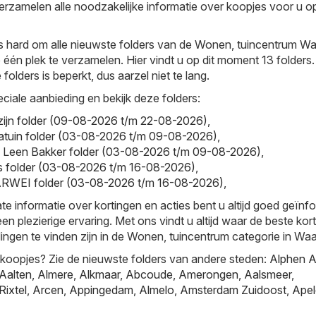
verzamelen alle noodzakelijke informatie over koopjes voor u o
s hard om alle nieuwste folders van de Wonen, tuincentrum Wa
 één plek te verzamelen. Hier vindt u op dit moment 13 folders
folders is beperkt, dus aarzel niet te lang.
ciale aanbieding en bekijk deze folders:
zijn folder (09-08-2026 t/m 22-08-2026)
,
ntratuin folder (03-08-2026 t/m 09-08-2026)
,
- Leen Bakker folder (03-08-2026 t/m 09-08-2026)
,
is folder (03-08-2026 t/m 16-08-2026)
,
WEI folder (03-08-2026 t/m 16-08-2026)
,
te informatie over kortingen en acties bent u altijd goed geïnf
en plezierige ervaring. Met ons vindt u altijd waar de beste kor
ingen te vinden zijn in de Wonen, tuincentrum categorie in Waa
koopjes? Zie de nieuwste folders van andere steden:
Alphen 
Aalten
,
Almere
,
Alkmaar
,
Abcoude
,
Amerongen
,
Aalsmeer
,
Rixtel
,
Arcen
,
Appingedam
,
Almelo
,
Amsterdam Zuidoost
,
Apel