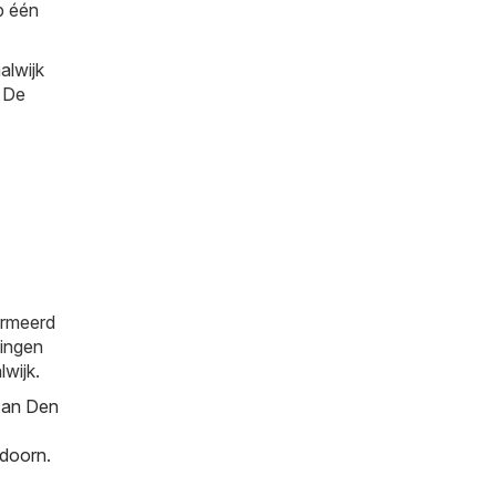
p één
alwijk
. De
ormeerd
tingen
lwijk.
Aan Den
doorn
.