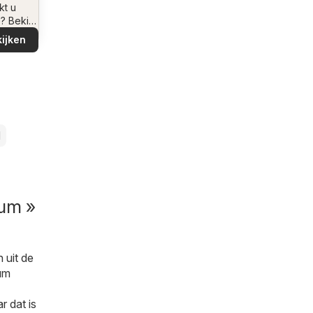
ving
kt u
e? Bekijk
iedingen
ijken
buurt!
l
rum »
 uit de
rum
r dat is