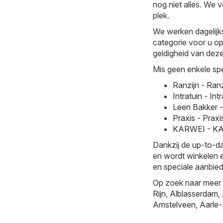
nog niet alles. We 
plek.
We werken dagelijk
categorie voor u op
geldigheid van deze 
Mis geen enkele spe
Ranzijn - Ran
Intratuin - I
Leen Bakker 
Praxis - Prax
KARWEI - KAR
Dankzij de up-to-da
en wordt winkelen e
en speciale aanbied
Op zoek naar meer 
Rijn
,
Alblasserdam
,
Amstelveen
,
Aarle-