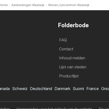
Home
Aanbiedingen Waalwijk
Wonen, tuincentrum Waalwijk
Folderbode
FAQ
Contact
Inhoud melden
Lijst van steden
Productlijst
anada
Schweiz
Deutschland
Danmark
Suomi
France
Grea
stellen
Voorwaarden voor het gebruik van de website
De ve