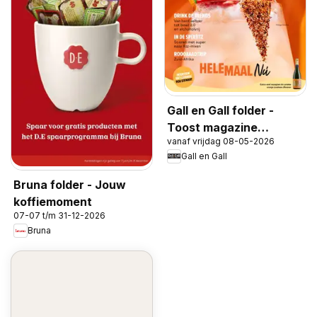
Gall en Gall folder -
Toost magazine
vanaf vrijdag 08-05-2026
voorjaar 2026
Gall en Gall
Bruna folder - Jouw
koffiemoment
07-07 t/m 31-12-2026
Bruna