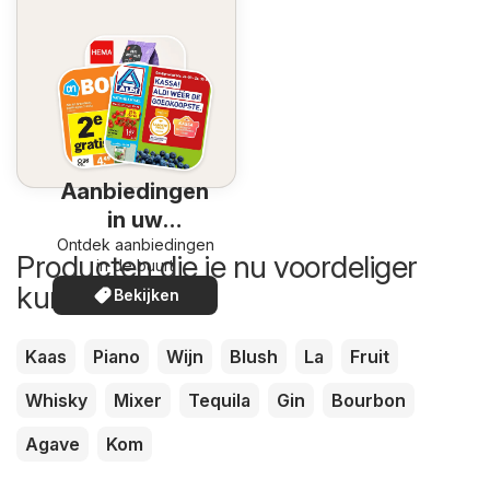
Aanbiedingen
in uw
Ontdek aanbiedingen
omgeving
Producten die je nu voordeliger
in de buurt
kunt kopen
Bekijken
Kaas
Piano
Wijn
Blush
La
Fruit
Whisky
Mixer
Tequila
Gin
Bourbon
Agave
Kom