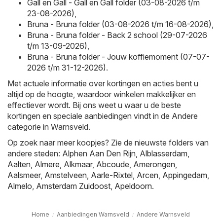
Gall en Gall - Gall en Gall folder (03-08-2026 t/m
23-08-2026)
,
Bruna - Bruna folder (03-08-2026 t/m 16-08-2026)
,
Bruna - Bruna folder - Back 2 school (29-07-2026
t/m 13-09-2026)
,
Bruna - Bruna folder - Jouw koffiemoment (07-07-
2026 t/m 31-12-2026)
.
Met actuele informatie over kortingen en acties bent u
altijd op de hoogte, waardoor winkelen makkelijker en
effectiever wordt. Bij ons weet u waar u de beste
kortingen en speciale aanbiedingen vindt in de Andere
categorie in Warnsveld.
Op zoek naar meer koopjes? Zie de nieuwste folders van
andere steden:
Alphen Aan Den Rijn
,
Alblasserdam
,
Aalten
,
Almere
,
Alkmaar
,
Abcoude
,
Amerongen
,
Aalsmeer
,
Amstelveen
,
Aarle-Rixtel
,
Arcen
,
Appingedam
,
Almelo
,
Amsterdam Zuidoost
,
Apeldoorn
.
Home
Aanbiedingen Warnsveld
Andere Warnsveld