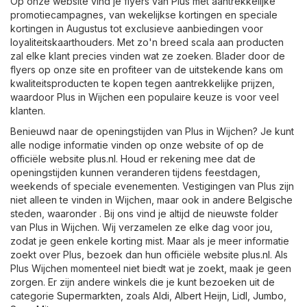
Op onze website vind je flyers van Plus met aantrekkelijke
promotiecampagnes, van wekelijkse kortingen en speciale
kortingen in Augustus tot exclusieve aanbiedingen voor
loyaliteitskaarthouders. Met zo'n breed scala aan producten
zal elke klant precies vinden wat ze zoeken. Blader door de
flyers op onze site en profiteer van de uitstekende kans om
kwaliteitsproducten te kopen tegen aantrekkelijke prijzen,
waardoor Plus in Wijchen een populaire keuze is voor veel
klanten.
Benieuwd naar de openingstijden van Plus in Wijchen? Je kunt
alle nodige informatie vinden op onze website of op de
officiële website
plus.nl
. Houd er rekening mee dat de
openingstijden kunnen veranderen tijdens feestdagen,
weekends of speciale evenementen. Vestigingen van Plus zijn
niet alleen te vinden in Wijchen, maar ook in andere Belgische
steden, waaronder . Bij ons vind je altijd de nieuwste folder
van Plus in Wijchen. Wij verzamelen ze elke dag voor jou,
zodat je geen enkele korting mist. Maar als je meer informatie
zoekt over Plus, bezoek dan hun officiële website
plus.nl
. Als
Plus Wijchen momenteel niet biedt wat je zoekt, maak je geen
zorgen. Er zijn andere winkels die je kunt bezoeken uit de
categorie
Supermarkten
, zoals
Aldi
,
Albert Heijn
,
Lidl
,
Jumbo
,