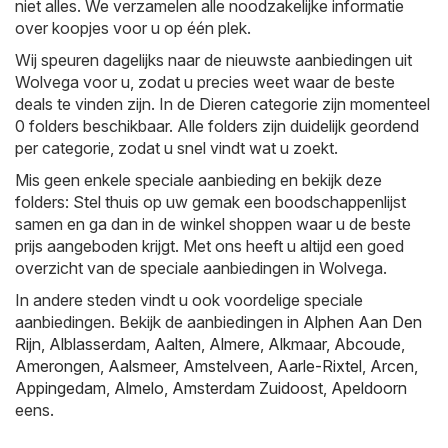
niet alles. We verzamelen alle noodzakelijke informatie
over koopjes voor u op één plek.
Wij speuren dagelijks naar de nieuwste aanbiedingen uit
Wolvega voor u, zodat u precies weet waar de beste
deals te vinden zijn. In de Dieren categorie zijn momenteel
0 folders beschikbaar. Alle folders zijn duidelijk geordend
per categorie, zodat u snel vindt wat u zoekt.
Mis geen enkele speciale aanbieding en bekijk deze
folders: Stel thuis op uw gemak een boodschappenlijst
samen en ga dan in de winkel shoppen waar u de beste
prijs aangeboden krijgt. Met ons heeft u altijd een goed
overzicht van de speciale aanbiedingen in Wolvega.
In andere steden vindt u ook voordelige speciale
aanbiedingen. Bekijk de aanbiedingen in
Alphen Aan Den
Rijn
,
Alblasserdam
,
Aalten
,
Almere
,
Alkmaar
,
Abcoude
,
Amerongen
,
Aalsmeer
,
Amstelveen
,
Aarle-Rixtel
,
Arcen
,
Appingedam
,
Almelo
,
Amsterdam Zuidoost
,
Apeldoorn
eens.