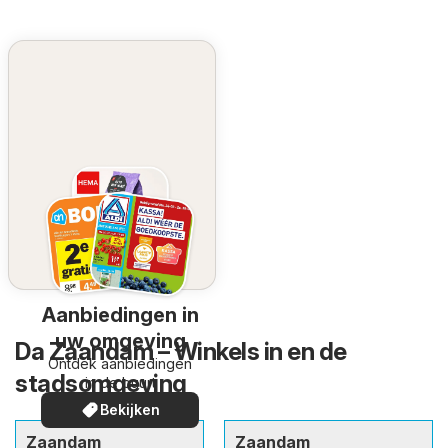
Aanbiedingen in
uw omgeving
Da Zaandam – Winkels in en de
Ontdek aanbiedingen
stadsomgeving
in de buurt
Bekijken
Zaandam
Zaandam