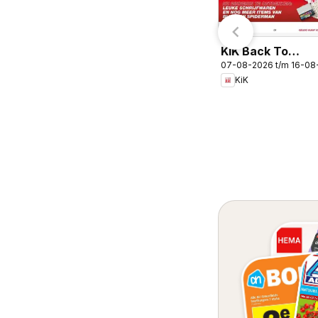
KiK Back To
07-08-2026 t/m 16-08
School
KiK