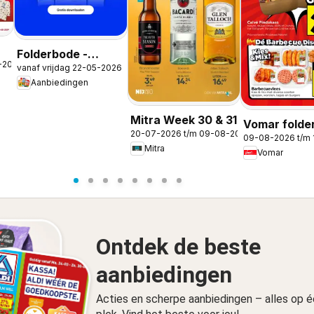
Folderbode -
-2026
vanaf vrijdag 22-05-2026
Aanbiedingen in de
Aanbiedingen
app
Mitra Week 30 & 31
Vomar folde
20-07-2026 t/m 09-08-2026
09-08-2026 t/m
Mitra
Vomar
Ontdek de beste
aanbiedingen
Acties en scherpe aanbiedingen – alles op 