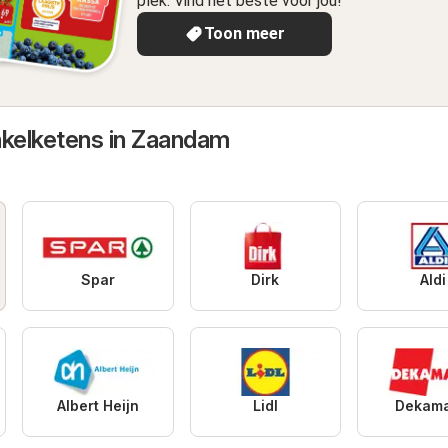
plek. Vind het beste voor jou!
Toon meer
nkelketens in Zaandam
Spar
Dirk
Aldi
Albert Heijn
Lidl
Dekama