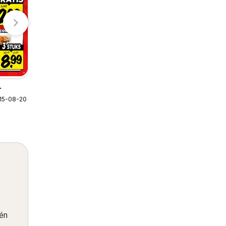
Poiesz folder
09-08-2026 t/m 15-08-2026
Poiesz
r
 15-08-2026
één