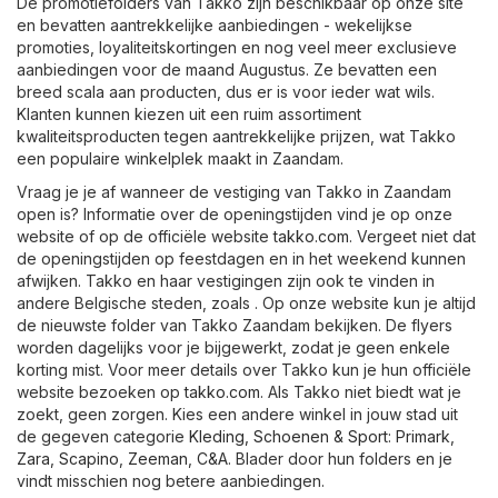
De promotiefolders van Takko zijn beschikbaar op onze site
en bevatten aantrekkelijke aanbiedingen - wekelijkse
promoties, loyaliteitskortingen en nog veel meer exclusieve
aanbiedingen voor de maand Augustus. Ze bevatten een
breed scala aan producten, dus er is voor ieder wat wils.
Klanten kunnen kiezen uit een ruim assortiment
kwaliteitsproducten tegen aantrekkelijke prijzen, wat Takko
een populaire winkelplek maakt in Zaandam.
Vraag je je af wanneer de vestiging van Takko in Zaandam
open is? Informatie over de openingstijden vind je op onze
website of op de officiële website
takko.com
. Vergeet niet dat
de openingstijden op feestdagen en in het weekend kunnen
afwijken. Takko en haar vestigingen zijn ook te vinden in
andere Belgische steden, zoals . Op onze website kun je altijd
de nieuwste folder van Takko Zaandam bekijken. De flyers
worden dagelijks voor je bijgewerkt, zodat je geen enkele
korting mist. Voor meer details over Takko kun je hun officiële
website bezoeken op
takko.com
. Als Takko niet biedt wat je
zoekt, geen zorgen. Kies een andere winkel in jouw stad uit
de gegeven categorie
Kleding, Schoenen & Sport
:
Primark
,
Zara
,
Scapino
,
Zeeman
,
C&A
. Blader door hun folders en je
vindt misschien nog betere aanbiedingen.