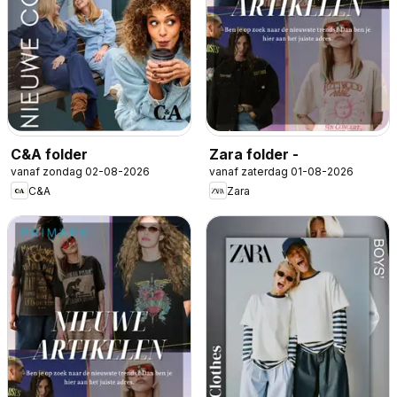
C&A folder
Zara folder -
vanaf zondag 02-08-2026
vanaf zaterdag 01-08-2026
C&A
Zara