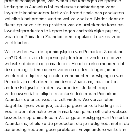
promotiecampagnes, van wekelijkse kortingen en speciale
kortingen in Augustus tot exclusieve aanbiedingen voor
loyaliteitskaarthouders. Met zo'n breed scala aan producten
zal elke klant precies vinden wat ze zoeken. Blader door de
flyers op onze site en profiteer van de uitstekende kans om
kwaliteitsproducten te kopen tegen aantrekkelijke prijzen,
waardoor Primark in Zaandam een populaire keuze is voor
veel klanten.
Wil je weten wat de openingstijden van Primark in Zaandam
zijn? Details over de openingstijden kun je vinden op onze
website of direct op
primark.com
. Houd er rekening mee dat
de openingstijden kunnen variëren op feestdagen, in het
weekend of tijdens speciale evenementen. Vestigingen van
Primark zijn niet alleen te vinden in Zaandam, maar ook in
andere Belgische steden, waaronder . Je kunt erop
vertrouwen dat je altijd een actuele folder van Primark in
Zaandam op onze website zult vinden. We verzamelen
dagelijks flyers voor jou, zodat je geen enkele korting mist.
Voor meer informatie over Primark kun je hun officiële website
bezoeken op
primark.com
. Als er geen vestiging van Primark in
Zaandam is, of als ze de producten die je nodig hebt niet in de
aanbieding hebben, geen probleem. Er zijn andere winkels in